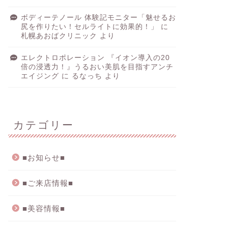
ボディーテノール 体験記モニター「魅せるお
尻を作りたい！セルライトに効果的！」
に
札幌あおばクリニック
より
エレクトロポレーション 『イオン導入の20
倍の浸透力！』うるおい美肌を目指すアンチ
エイジング
に
るなっち
より
カテゴリー
■お知らせ■
■ご来店情報■
■美容情報■