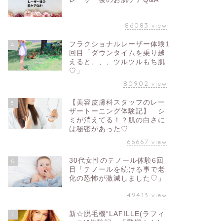
86083
view
フラクショナルレーザー体験1
4
回目「ダウンタイムを乗り越
えると、、、ツルツルもち肌
♡」
80902
view
【美容皮膚科スタッフのレー
5
ザートーニング体験記】 シ
ミが消えてる！？肌の白さに
は秘密があった♡
66667
view
30代女性のテノール体験6回
6
目「テノールを続ける事で老
化の恐怖が激減しました♡」
49413
view
新☆脱毛機“LAFILLE(ラフィ
7