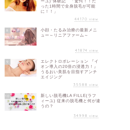
ーユ)”体験記 「驚愕！！た
った1時間で全身脱毛が可能
に！！」
44170
view
小顔・たるみ治療の最新メニ
8
ュー～リニアファーム～
41874
view
エレクトロポレーション 『イ
9
オン導入の20倍の浸透力！』
うるおい美肌を目指すアンチ
エイジング
35588
view
新しい脱毛機LA FILLE(ラフ
10
ィーユ) 従来の脱毛機と何が違
うの？
34998
view