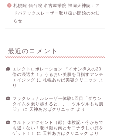
札幌院 仙台院 名古屋栄院 福岡天神院：ア
ドバテックスレーザー取り扱い開始のお知
らせ
最近のコメント
エレクトロポレーション 『イオン導入の20
倍の浸透力！』うるおい美肌を目指すアンチ
エイジング
に
札幌あおば美容クリニック
よ
り
フラクショナルレーザー体験1回目「ダウン
タイムを乗り越えると、、、ツルツルもち肌
♡」
に
天神あおばクリニック
より
ウルトラアクセント（顔）体験記～今からで
も遅くない！老け顔お肉とサヨナラし小顔を
ゲット！！
に
天神あおばクリニック
より