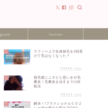
agram
Twitter
ラフィーユで全身脱毛を3回受
1
けて毛はなくなった？
114940
view
脱毛後にニキビと思いきや毛
2
嚢炎！毛嚢炎を治すまでの対
処法
98292
view
解決！!フラクショナルＣＯ２
3
レーザー後のお肌ケアQ&A