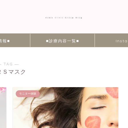
Aoba Clinic Group Blog
情報■
■診療内容一覧■
Inst
― TAG ―
ＲＳマスク
モニター体験