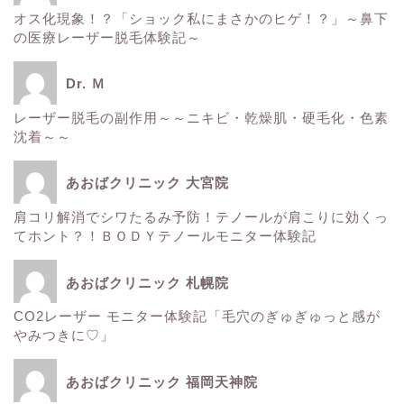
スタッフ日記
オス化現象！？「ショック私にまさかのヒゲ！？」～鼻下
の医療レーザー脱毛体験記～
健康
Dr. Ｍ
痩身
レーザー脱毛の副作用～～ニキビ・乾燥肌・硬毛化・色素
沈着～～
肌
あおばクリニック 大宮院
■診療内容一覧■
肩コリ解消でシワたるみ予防！テノールが肩こりに効くっ
てホント？！ＢＯＤＹテノールモニター体験記
ウルトラアクセント
あおばクリニック 札幌院
CO2レーザー モニター体験記「毛穴のぎゅぎゅっと感が
エレクトロポレーション
やみつきに♡」
サーマクール
あおばクリニック 福岡天神院