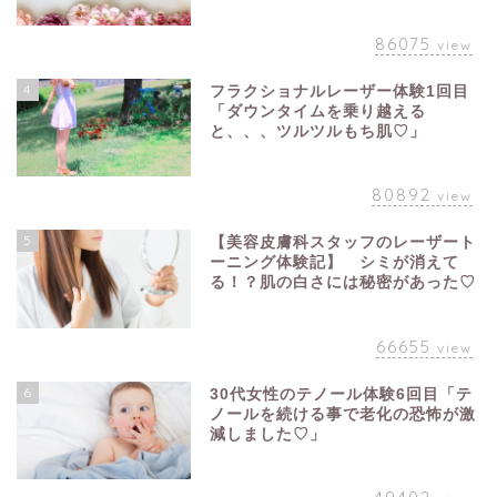
86075
view
4
フラクショナルレーザー体験1回目
「ダウンタイムを乗り越える
と、、、ツルツルもち肌♡」
80892
view
5
【美容皮膚科スタッフのレーザート
ーニング体験記】 シミが消えて
る！？肌の白さには秘密があった♡
66655
view
6
30代女性のテノール体験6回目「テ
ノールを続ける事で老化の恐怖が激
減しました♡」