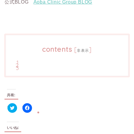
公式BLOG
Aoba Clinic Group BLOG
contents
[
]
非表示
共有:
ク
F
リ
a
ッ
c
ク
e
し
b
いいね:
て
o