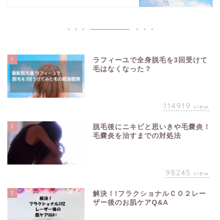
1
ラフィーユで全身脱毛を3回受けて
毛はなくなった？
114919
view
2
脱毛後にニキビと思いきや毛嚢炎！
毛嚢炎を治すまでの対処法
98245
view
3
解決！!フラクショナルＣＯ２レー
ザー後のお肌ケアQ&A