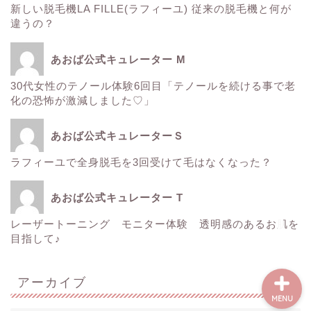
新しい脱毛機LA FILLE(ラフィーユ) 従来の脱毛機と何が
ゼルティック
違うの？
レーザートーニング
あおば公式キュレーター M
30代女性のテノール体験6回目「テノールを続ける事で老
医療レーザー脱毛
化の恐怖が激減しました♡」
ＳＲＳマスク
あおば公式キュレーターＳ
ラフィーユで全身脱毛を3回受けて毛はなくなった？
ボトックス
あおば公式キュレーター T
Instagram
レーザートーニング モニター体験 透明感のあるお肌を
目指して♪
アーカイブ
MENU