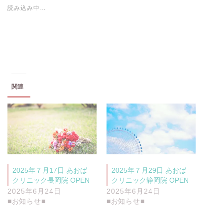
T
o
読み込み中…
w
k
i
で
t
共
t
有
e
す
r
る
で
に
共
は
有
ク
(
リ
新
ッ
し
ク
い
し
関連
ウ
て
ィ
く
ン
だ
ド
さ
ウ
い
で
(
開
新
き
し
ま
い
す
ウ
)
ィ
ン
2025年７月17日 あおば
2025年７月29日 あおば
ド
ウ
クリニック長岡院 OPEN
クリニック静岡院 OPEN
で
開
2025年6月24日
2025年6月24日
き
■お知らせ■
■お知らせ■
ま
す
)