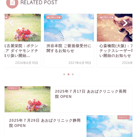
RELATED POST
知らせ■
■お知らせ■
■お知らせ■
院 名古屋栄院：ポテン
渋谷本院 ご新規様受付に
心斎橋院(大阪)：ア
ァヘア ダイヤモンドチ
関するお知らせ
テックスレーザー取
 取り扱い開始...
い開始のお知らせ
2026年6月10日
2021年6月18日
2026年2
2025年７月17日 あおばクリニック長岡
院 OPEN
2025年７月29日 あおばクリニック静岡
院 OPEN