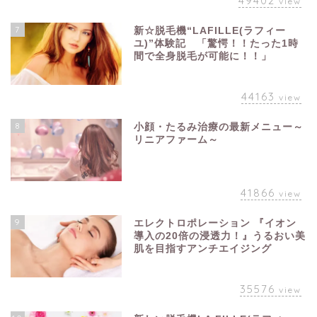
49402
view
7
新☆脱毛機“LAFILLE(ラフィー
ユ)”体験記 「驚愕！！たった1時
間で全身脱毛が可能に！！」
44163
view
8
小顔・たるみ治療の最新メニュー～
リニアファーム～
41866
view
9
エレクトロポレーション 『イオン
導入の20倍の浸透力！』うるおい美
肌を目指すアンチエイジング
35576
view