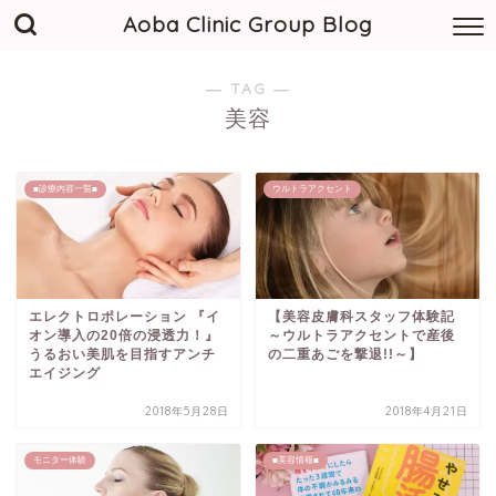
Aoba Clinic Group Blog
― TAG ―
美容
■診療内容一覧■
ウルトラアクセント
エレクトロポレーション 『イ
【美容皮膚科スタッフ体験記
オン導入の20倍の浸透力！』
～ウルトラアクセントで産後
うるおい美肌を目指すアンチ
の二重あごを撃退!!～】
エイジング
2018年5月28日
2018年4月21日
モニター体験
■美容情報■