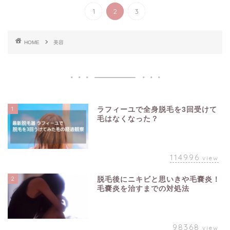
1
2
3
HOME
美容
1
ラフィーユで全身脱毛を3回受けて
毛はなくなった？
114996
view
2
脱毛後にニキビと思いきや毛嚢炎！
毛嚢炎を治すまでの対処法
98368
view