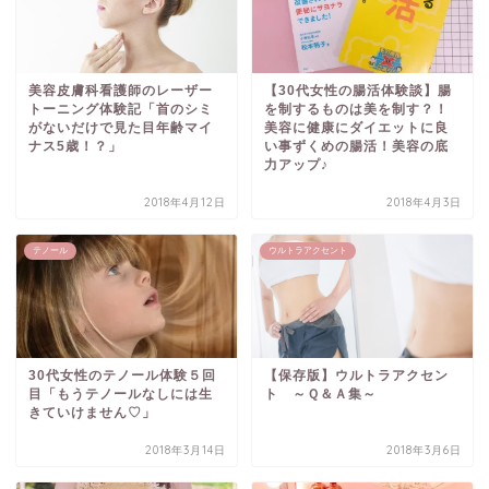
美容皮膚科看護師のレーザー
【30代女性の腸活体験談】腸
トーニング体験記「首のシミ
を制するものは美を制す？！
がないだけで見た目年齢マイ
美容に健康にダイエットに良
ナス5歳！？」
い事ずくめの腸活！美容の底
力アップ♪
2018年4月12日
2018年4月3日
テノール
ウルトラアクセント
30代女性のテノール体験５回
【保存版】ウルトラアクセン
目「もうテノールなしには生
ト ～Ｑ＆Ａ集～
きていけません♡」
2018年3月14日
2018年3月6日