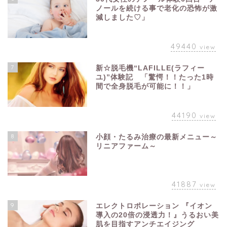
ノールを続ける事で老化の恐怖が激
減しました♡」
49440
view
7
新☆脱毛機“LAFILLE(ラフィー
ユ)”体験記 「驚愕！！たった1時
間で全身脱毛が可能に！！」
44190
view
8
小顔・たるみ治療の最新メニュー～
リニアファーム～
41887
view
9
エレクトロポレーション 『イオン
導入の20倍の浸透力！』うるおい美
肌を目指すアンチエイジング