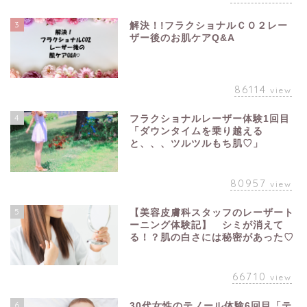
3
解決！!フラクショナルＣＯ２レー
ザー後のお肌ケアQ&A
86114
view
4
フラクショナルレーザー体験1回目
「ダウンタイムを乗り越える
と、、、ツルツルもち肌♡」
80957
view
5
【美容皮膚科スタッフのレーザート
ーニング体験記】 シミが消えて
る！？肌の白さには秘密があった♡
66710
view
6
30代女性のテノール体験6回目「テ