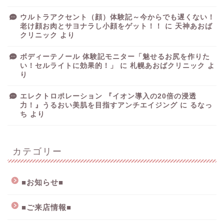
ウルトラアクセント（顔）体験記～今からでも遅くない！
老け顔お肉とサヨナラし小顔をゲット！！
に
天神あおば
クリニック
より
ボディーテノール 体験記モニター「魅せるお尻を作りた
い！セルライトに効果的！」
に
札幌あおばクリニック
よ
り
エレクトロポレーション 『イオン導入の20倍の浸透
力！』うるおい美肌を目指すアンチエイジング
に
るなっ
ち
より
カテゴリー
■お知らせ■
■ご来店情報■