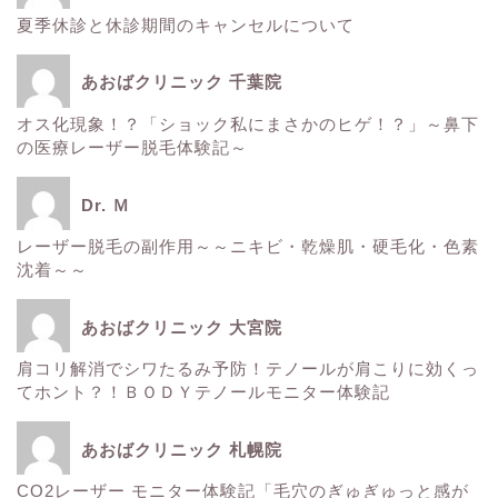
夏季休診と休診期間のキャンセルについて
ホーム
あおばクリニック 千葉院
■美容情報■
オス化現象！？「ショック私にまさかのヒゲ！？」～鼻下
の医療レーザー脱毛体験記～
スタッフ日記
Dr. Ｍ
健康
レーザー脱毛の副作用～～ニキビ・乾燥肌・硬毛化・色素
沈着～～
痩身
あおばクリニック 大宮院
肌
肩コリ解消でシワたるみ予防！テノールが肩こりに効くっ
てホント？！ＢＯＤＹテノールモニター体験記
■診療内容一覧■
あおばクリニック 札幌院
CO2レーザー モニター体験記「毛穴のぎゅぎゅっと感が
ウルトラアクセント