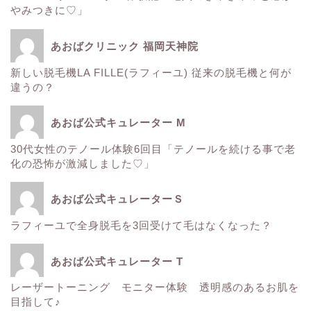
やみつきに♡」
エレクトロポレーション
あおばクリニック 福岡天神院
新しい脱毛機LA FILLE(ラフィーユ) 従来の脱毛機と何が
サーマクール
違うの？
ゼルティック
あおば公式キュレーター M
30代女性のテノール体験6回目「テノールを続ける事で老
レーザートーニング
化の恐怖が激減しました♡」
医療レーザー脱毛
あおば公式キュレーターＳ
ラフィーユで全身脱毛を3回受けて毛はなくなった？
ＳＲＳマスク
あおば公式キュレーター T
ボトックス
レーザートーニング モニター体験 透明感のあるお肌を
目指して♪
Instagram