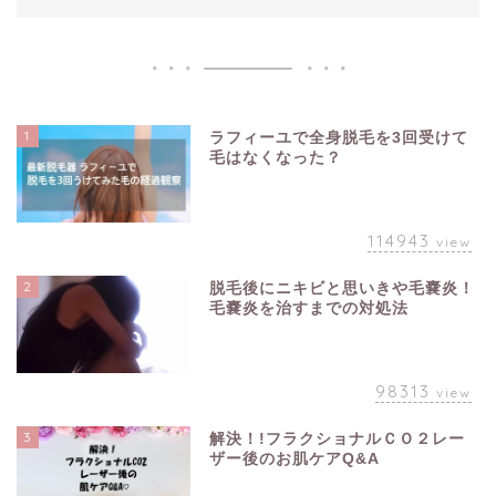
1
ラフィーユで全身脱毛を3回受けて
毛はなくなった？
114943
view
2
脱毛後にニキビと思いきや毛嚢炎！
毛嚢炎を治すまでの対処法
98313
view
3
解決！!フラクショナルＣＯ２レー
ザー後のお肌ケアQ&A