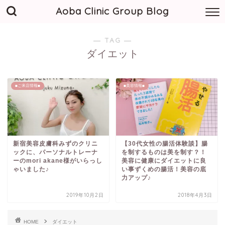
Aoba Clinic Group Blog
― TAG ―
ダイエット
■ご来店情報■
■美容情報■
新宿美容皮膚科みずのクリニ
【30代女性の腸活体験談】腸
ックに、パーソナルトレーナ
を制するものは美を制す？！
ーのmori akane様がいらっし
美容に健康にダイエットに良
ゃいました♪
い事ずくめの腸活！美容の底
力アップ♪
2019年10月2日
2018年4月3日
HOME
ダイエット