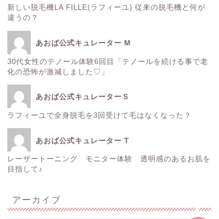
新しい脱毛機LA FILLE(ラフィーユ) 従来の脱毛機と何が
サーマクール
違うの？
ゼルティック
あおば公式キュレーター M
30代女性のテノール体験6回目「テノールを続ける事で老
レーザートーニング
化の恐怖が激減しました♡」
医療レーザー脱毛
あおば公式キュレーターＳ
ラフィーユで全身脱毛を3回受けて毛はなくなった？
ＳＲＳマスク
あおば公式キュレーター T
ボトックス
レーザートーニング モニター体験 透明感のあるお肌を
目指して♪
Instagram
アーカイブ