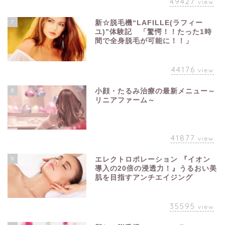
49427
view
7
新☆脱毛機“LAFILLE(ラフィー
ユ)”体験記 「驚愕！！たった1時
間で全身脱毛が可能に！！」
44176
view
8
小顔・たるみ治療の最新メニュー～
リニアファーム～
41877
view
9
エレクトロポレーション 『イオン
導入の20倍の浸透力！』うるおい美
肌を目指すアンチエイジング
35595
view