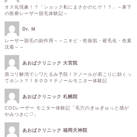
■美容情報■
オス化現象！？「ショック私にまさかのヒゲ！？」～鼻下
の医療レーザー脱毛体験記～
スタッフ日記
Dr. Ｍ
健康
レーザー脱毛の副作用～～ニキビ・乾燥肌・硬毛化・色素
沈着～～
痩身
あおばクリニック 大宮院
肌
肩コリ解消でシワたるみ予防！テノールが肩こりに効くっ
てホント？！ＢＯＤＹテノールモニター体験記
■診療内容一覧■
あおばクリニック 札幌院
CO2レーザー モニター体験記「毛穴のぎゅぎゅっと感が
ウルトラアクセント
やみつきに♡」
エレクトロポレーション
あおばクリニック 福岡天神院