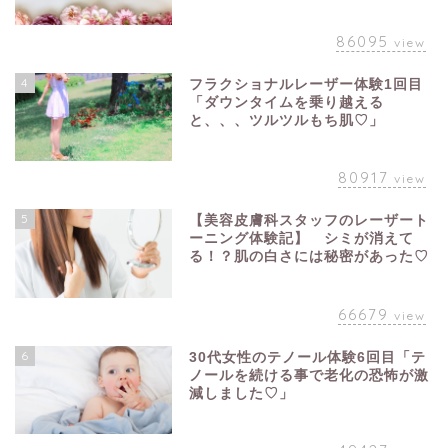
86095
view
4
フラクショナルレーザー体験1回目
「ダウンタイムを乗り越える
と、、、ツルツルもち肌♡」
80917
view
5
【美容皮膚科スタッフのレーザート
ーニング体験記】 シミが消えて
る！？肌の白さには秘密があった♡
66679
view
6
30代女性のテノール体験6回目「テ
ノールを続ける事で老化の恐怖が激
減しました♡」