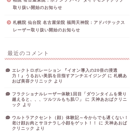
柏院 名古屋栄院：ポテンツァヘア ダイヤモンドチップ
取り扱い開始のお知らせ
札幌院 仙台院 名古屋栄院 福岡天神院：アドバテックス
レーザー取り扱い開始のお知らせ
最近のコメント
エレクトロポレーション 『イオン導入の20倍の浸透
力！』うるおい美肌を目指すアンチエイジング
に
札幌あ
おば美容クリニック
より
フラクショナルレーザー体験1回目「ダウンタイムを乗り
越えると、、、ツルツルもち肌♡」
に
天神あおばクリニ
ック
より
ウルトラアクセント（顔）体験記～今からでも遅くない！
老け顔お肉とサヨナラし小顔をゲット！！
に
天神あおば
クリニック
より