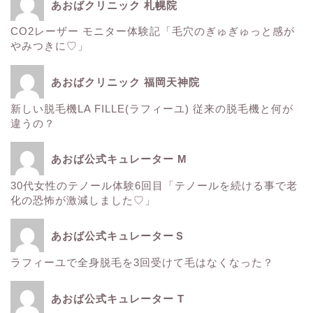
あおばクリニック 札幌院
CO2レーザー モニター体験記「毛穴のぎゅぎゅっと感が
ウルトラアクセント
やみつきに♡」
エレクトロポレーション
あおばクリニック 福岡天神院
新しい脱毛機LA FILLE(ラフィーユ) 従来の脱毛機と何が
サーマクール
違うの？
ゼルティック
あおば公式キュレーター M
30代女性のテノール体験6回目「テノールを続ける事で老
レーザートーニング
化の恐怖が激減しました♡」
医療レーザー脱毛
あおば公式キュレーターＳ
ラフィーユで全身脱毛を3回受けて毛はなくなった？
ＳＲＳマスク
あおば公式キュレーター T
ボトックス