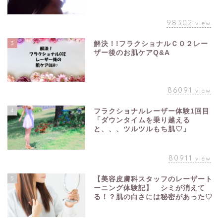
98302
view
3
解決！!フラクショナルＣＯ２レー
ザー後のお肌ケアQ&A
86091
view
4
フラクショナルレーザー体験1回目
「ダウンタイムを乗り越える
と、、、ツルツルもち肌♡」
80911
view
5
【美容皮膚科スタッフのレーザート
ーニング体験記】 シミが消えて
る！？肌の白さには秘密があった♡