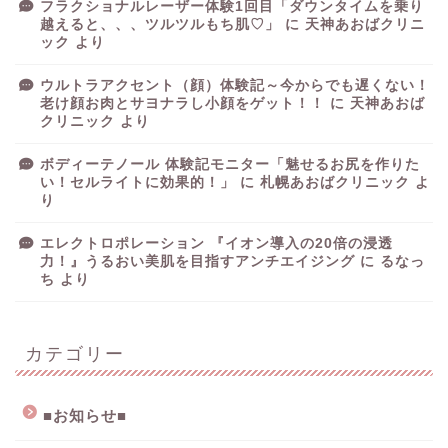
フラクショナルレーザー体験1回目「ダウンタイムを乗り
越えると、、、ツルツルもち肌♡」
に
天神あおばクリニ
ック
より
ウルトラアクセント（顔）体験記～今からでも遅くない！
老け顔お肉とサヨナラし小顔をゲット！！
に
天神あおば
クリニック
より
ボディーテノール 体験記モニター「魅せるお尻を作りた
い！セルライトに効果的！」
に
札幌あおばクリニック
よ
り
エレクトロポレーション 『イオン導入の20倍の浸透
力！』うるおい美肌を目指すアンチエイジング
に
るなっ
ち
より
カテゴリー
■お知らせ■