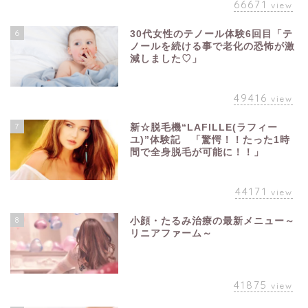
66671
view
6
30代女性のテノール体験6回目「テ
ノールを続ける事で老化の恐怖が激
減しました♡」
49416
view
7
新☆脱毛機“LAFILLE(ラフィー
ユ)”体験記 「驚愕！！たった1時
間で全身脱毛が可能に！！」
44171
view
8
小顔・たるみ治療の最新メニュー～
リニアファーム～
41875
view