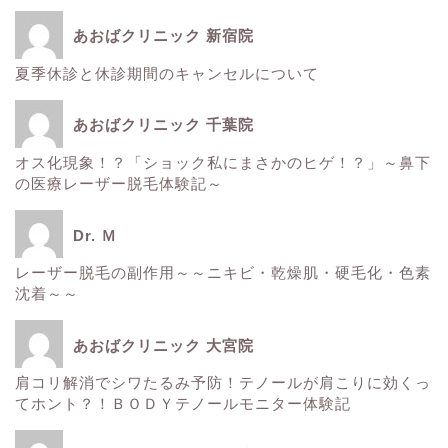
あおばクリニック 新宿院
夏季休診と休診期間のキャンセルについて
ホーム
あおばクリニック 千葉院
■美容情報■
オス化現象！？「ショック私にまさかのヒゲ！？」～鼻下
の医療レーザー脱毛体験記～
スタッフ日記
Dr. Ｍ
健康
レーザー脱毛の副作用～～ニキビ・乾燥肌・硬毛化・色素
沈着～～
痩身
あおばクリニック 大宮院
肌
肩コリ解消でシワたるみ予防！テノールが肩こりに効くっ
てホント？！ＢＯＤＹテノールモニター体験記
■診療内容一覧■