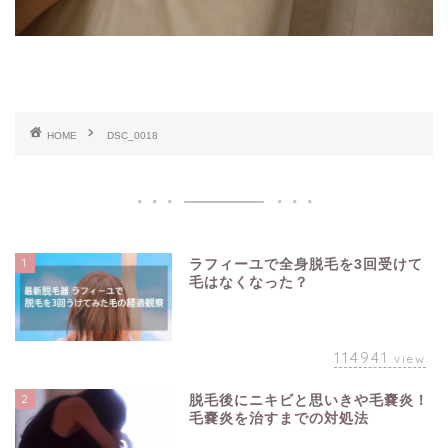
HOME
DSC_0018
1
ラフィーユで全身脱毛を3回受けて
毛はなくなった？
114941
view
2
脱毛後にニキビと思いきや毛嚢炎！
毛嚢炎を治すまでの対処法