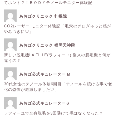
てホント？！ＢＯＤＹテノールモニター体験記
■診療内容一覧■
あおばクリニック 札幌院
CO2レーザー モニター体験記「毛穴のぎゅぎゅっと感が
ウルトラアクセント
やみつきに♡」
エレクトロポレーション
あおばクリニック 福岡天神院
新しい脱毛機LA FILLE(ラフィーユ) 従来の脱毛機と何が
サーマクール
違うの？
ゼルティック
あおば公式キュレーター M
30代女性のテノール体験6回目「テノールを続ける事で老
レーザートーニング
化の恐怖が激減しました♡」
医療レーザー脱毛
あおば公式キュレーターＳ
ラフィーユで全身脱毛を3回受けて毛はなくなった？
ＳＲＳマスク