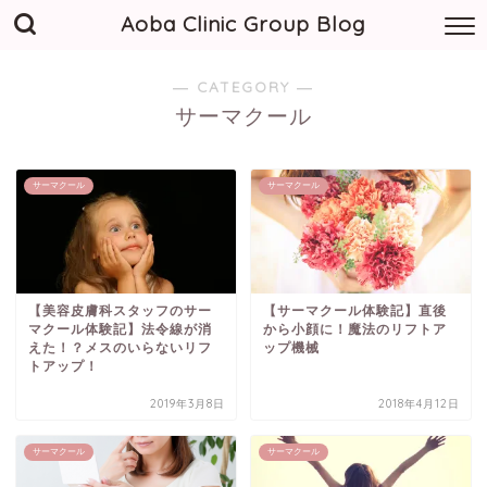
Aoba Clinic Group Blog
― CATEGORY ―
サーマクール
サーマクール
サーマクール
【美容皮膚科スタッフのサー
【サーマクール体験記】直後
マクール体験記】法令線が消
から小顔に！魔法のリフトア
えた！？メスのいらないリフ
ップ機械
トアップ！
2019年3月8日
2018年4月12日
サーマクール
サーマクール