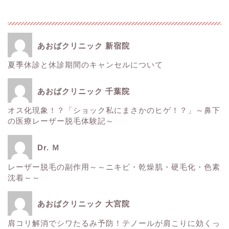
あおばクリニック 新宿院
夏季休診と休診期間のキャンセルについて
ホーム
あおばクリニック 千葉院
■美容情報■
オス化現象！？「ショック私にまさかのヒゲ！？」～鼻下
の医療レーザー脱毛体験記～
スタッフ日記
Dr. Ｍ
健康
レーザー脱毛の副作用～～ニキビ・乾燥肌・硬毛化・色素
沈着～～
痩身
あおばクリニック 大宮院
肌
肩コリ解消でシワたるみ予防！テノールが肩こりに効くっ