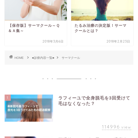
【保存版】サーマクール～Ｑ
たるみ治療の決定版！サーマ
＆Ａ集～
クールとは？
2018年3月6日
2018年2月23日
HOME
■診療内容一覧■
サーマクール
1
ラフィーユで全身脱毛を3回受けて
毛はなくなった？
114996
view