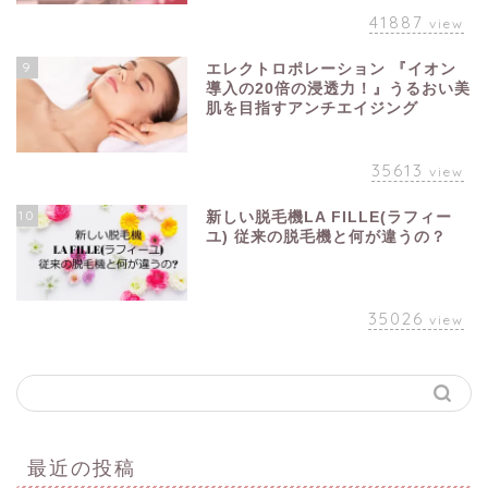
41887
view
9
エレクトロポレーション 『イオン
導入の20倍の浸透力！』うるおい美
肌を目指すアンチエイジング
35613
view
10
新しい脱毛機LA FILLE(ラフィー
ユ) 従来の脱毛機と何が違うの？
35026
view
最近の投稿