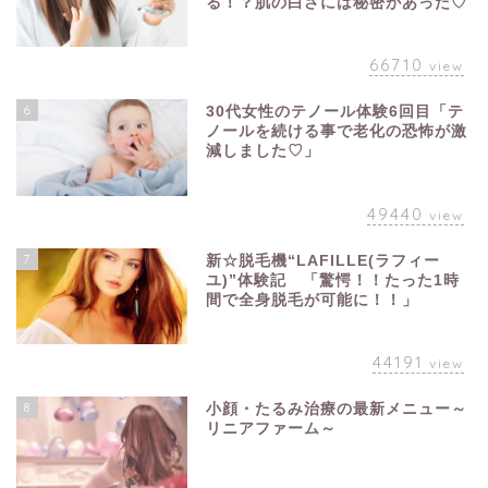
る！？肌の白さには秘密があった♡
66710
view
6
30代女性のテノール体験6回目「テ
ノールを続ける事で老化の恐怖が激
減しました♡」
49440
view
7
新☆脱毛機“LAFILLE(ラフィー
ユ)”体験記 「驚愕！！たった1時
間で全身脱毛が可能に！！」
44191
view
8
小顔・たるみ治療の最新メニュー～
リニアファーム～