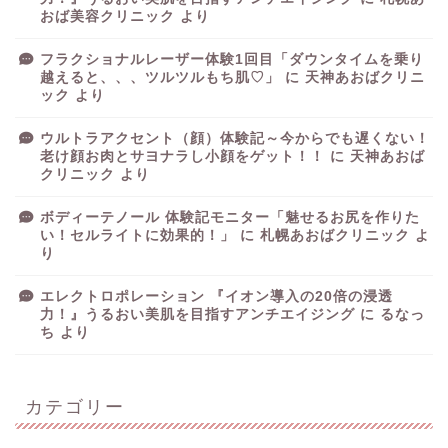
おば美容クリニック
より
フラクショナルレーザー体験1回目「ダウンタイムを乗り
越えると、、、ツルツルもち肌♡」
に
天神あおばクリニ
ック
より
ウルトラアクセント（顔）体験記～今からでも遅くない！
老け顔お肉とサヨナラし小顔をゲット！！
に
天神あおば
クリニック
より
ボディーテノール 体験記モニター「魅せるお尻を作りた
い！セルライトに効果的！」
に
札幌あおばクリニック
よ
り
エレクトロポレーション 『イオン導入の20倍の浸透
力！』うるおい美肌を目指すアンチエイジング
に
るなっ
ち
より
カテゴリー