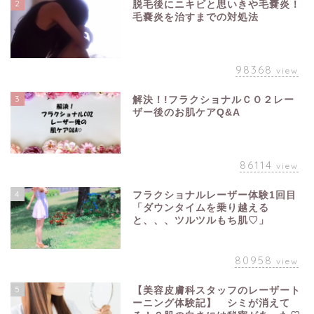
2
脱毛後にニキビと思いきや毛嚢炎！
毛嚢炎を治すまでの対処法
98368
view
3
解決！!フラクショナルＣＯ２レー
ザー後のお肌ケアQ&A
86114
view
4
フラクショナルレーザー体験1回目
「ダウンタイムを乗り越える
と、、、ツルツルもち肌♡」
80958
view
5
【美容皮膚科スタッフのレーザート
ーニング体験記】 シミが消えて