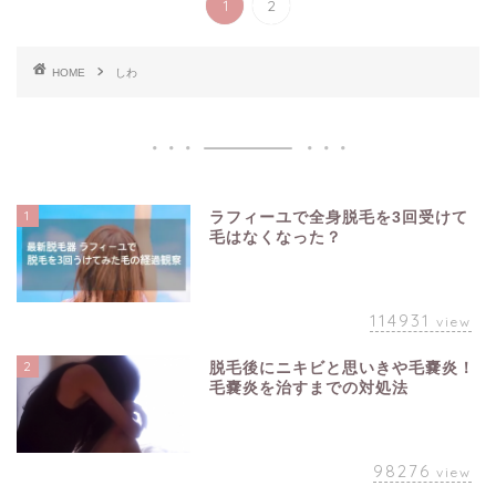
1
2
HOME
しわ
1
ラフィーユで全身脱毛を3回受けて
毛はなくなった？
114931
view
2
脱毛後にニキビと思いきや毛嚢炎！
毛嚢炎を治すまでの対処法
98276
view