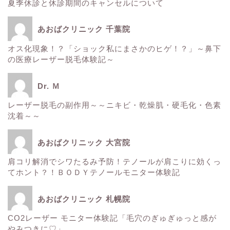
夏季休診と休診期間のキャンセルについて
ホーム
あおばクリニック 千葉院
■美容情報■
オス化現象！？「ショック私にまさかのヒゲ！？」～鼻下
の医療レーザー脱毛体験記～
スタッフ日記
Dr. Ｍ
健康
レーザー脱毛の副作用～～ニキビ・乾燥肌・硬毛化・色素
沈着～～
痩身
あおばクリニック 大宮院
肌
肩コリ解消でシワたるみ予防！テノールが肩こりに効くっ
てホント？！ＢＯＤＹテノールモニター体験記
■診療内容一覧■
あおばクリニック 札幌院
CO2レーザー モニター体験記「毛穴のぎゅぎゅっと感が
ウルトラアクセント
やみつきに♡」