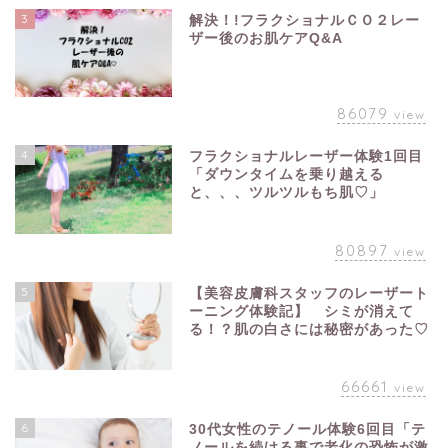
3
解決！!フラクショナルＣＯ２レー
ザー後のお肌ケアQ&A
86079
view
4
フラクショナルレーザー体験1回目
「ダウンタイムを乗り越える
と、、、ツルツルもち肌♡」
80897
view
5
【美容皮膚科スタッフのレーザート
ーニング体験記】 シミが消えて
る！？肌の白さには秘密があった♡
66661
view
6
30代女性のテノール体験6回目「テ
ノールを続ける事で老化の恐怖が激