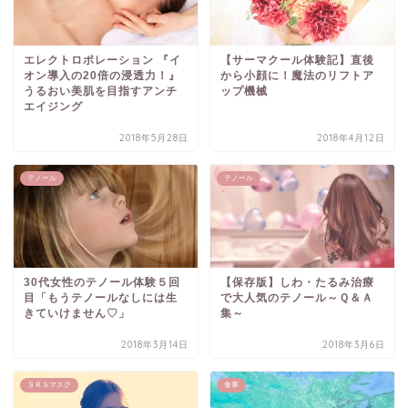
エレクトロポレーション 『イ
【サーマクール体験記】直後
オン導入の20倍の浸透力！』
から小顔に！魔法のリフトア
うるおい美肌を目指すアンチ
ップ機械
エイジング
2018年5月28日
2018年4月12日
テノール
テノール
30代女性のテノール体験５回
【保存版】しわ・たるみ治療
目「もうテノールなしには生
で大人気のテノール～Ｑ＆Ａ
きていけません♡」
集～
2018年3月14日
2018年3月6日
ＳＲＳマスク
食事