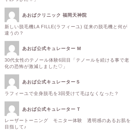
エレクトロポレーション
あおばクリニック 福岡天神院
新しい脱毛機LA FILLE(ラフィーユ) 従来の脱毛機と何が
サーマクール
違うの？
ゼルティック
あおば公式キュレーター M
30代女性のテノール体験6回目「テノールを続ける事で老
レーザートーニング
化の恐怖が激減しました♡」
医療レーザー脱毛
あおば公式キュレーターＳ
ラフィーユで全身脱毛を3回受けて毛はなくなった？
ＳＲＳマスク
あおば公式キュレーター T
ボトックス
レーザートーニング モニター体験 透明感のあるお肌を
目指して♪
Instagram