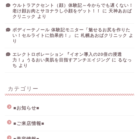
ウルトラアクセント（顔）体験記～今からでも遅くない！
老け顔お肉とサヨナラし小顔をゲット！！
に
天神あおば
クリニック
より
ボディーテノール 体験記モニター「魅せるお尻を作りた
い！セルライトに効果的！」
に
札幌あおばクリニック
よ
り
エレクトロポレーション 『イオン導入の20倍の浸透
力！』うるおい美肌を目指すアンチエイジング
に
るなっ
ち
より
カテゴリー
■お知らせ■
■ご来店情報■
■美容情報■