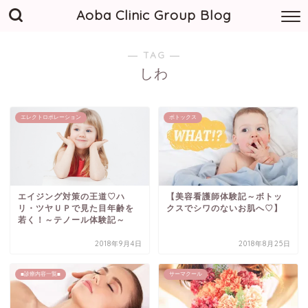
Aoba Clinic Group Blog
― TAG ―
しわ
エレクトロポレーション
ボトックス
エイジング対策の王道♡ハ
【美容看護師体験記～ボトッ
リ・ツヤＵＰで見た目年齢を
クスでシワのないお肌へ♡】
若く！～テノール体験記～
2018年9月4日
2018年8月25日
■診療内容一覧■
サーマクール