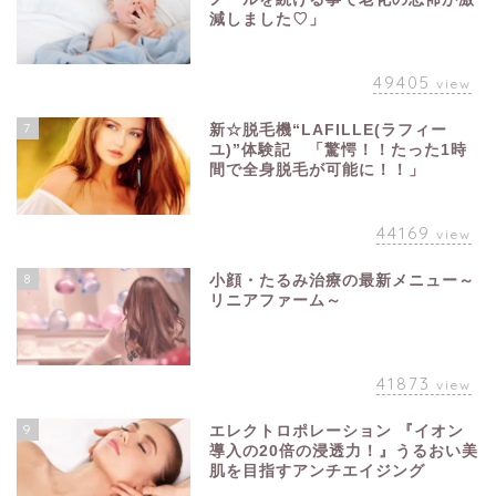
減しました♡」
49405
view
7
新☆脱毛機“LAFILLE(ラフィー
ユ)”体験記 「驚愕！！たった1時
間で全身脱毛が可能に！！」
44169
view
8
小顔・たるみ治療の最新メニュー～
リニアファーム～
41873
view
9
エレクトロポレーション 『イオン
導入の20倍の浸透力！』うるおい美
肌を目指すアンチエイジング