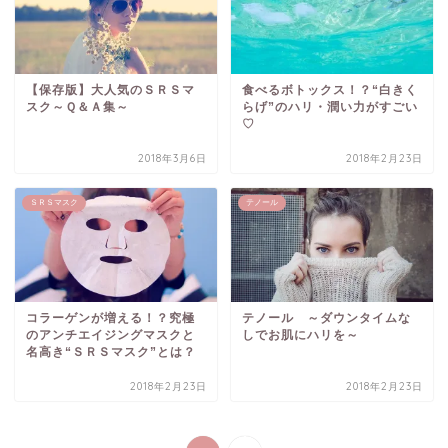
【保存版】大人気のＳＲＳマ
食べるボトックス！？“白きく
スク～Ｑ＆Ａ集～
らげ”のハリ・潤い力がすごい
♡
2018年3月6日
2018年2月23日
ＳＲＳマスク
テノール
コラーゲンが増える！？究極
テノール ～ダウンタイムな
のアンチエイジングマスクと
しでお肌にハリを～
名高き“ＳＲＳマスク”とは？
2018年2月23日
2018年2月23日