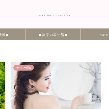
Aoba Clinic Group Blog
情報■
■診療内容一覧■
Inst
モニター体験