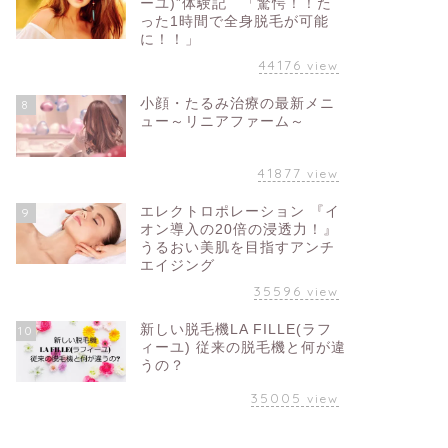
ーユ)”体験記 「驚愕！！た
った1時間で全身脱毛が可能
に！！」
44176
view
小顔・たるみ治療の最新メニ
8
ュー～リニアファーム～
41877
view
エレクトロポレーション 『イ
9
オン導入の20倍の浸透力！』
うるおい美肌を目指すアンチ
エイジング
35596
view
新しい脱毛機LA FILLE(ラフ
10
ィーユ) 従来の脱毛機と何が違
うの？
35005
view