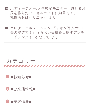
ボディーテノール 体験記モニター「魅せるお
尻を作りたい！セルライトに効果的！」
に
札幌あおばクリニック
より
エレクトロポレーション 『イオン導入の20
倍の浸透力！』うるおい美肌を目指すアンチ
エイジング
に
るなっち
より
カテゴリー
■お知らせ■
■ご来店情報■
■美容情報■