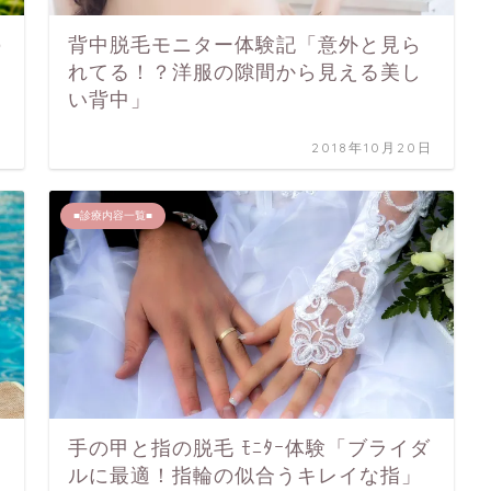
の
背中脱毛モニター体験記「意外と見ら
れてる！？洋服の隙間から見える美し
い背中」
日
2018年10月20日
■診療内容一覧■
手の甲と指の脱毛 ﾓﾆﾀｰ体験「ブライダ
ルに最適！指輪の似合うキレイな指」