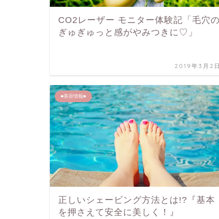
CO2レーザー モニター体験記「毛穴
ぎゅぎゅっと感がやみつきに♡」
2019年3月2
■美容情報■
正しいシェービング方法とは!?『基本
を押さえて安全に美しく！』