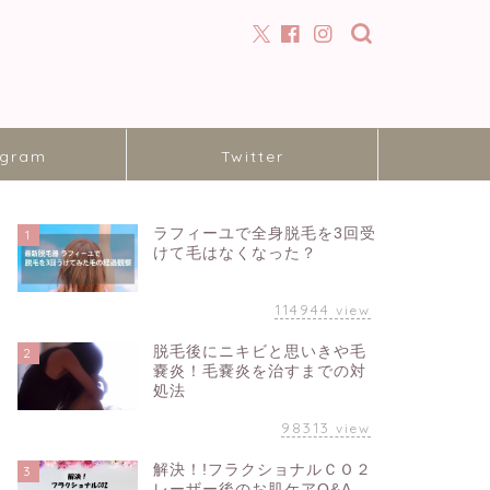
agram
Twitter
ラフィーユで全身脱毛を3回受
1
けて毛はなくなった？
114944
view
脱毛後にニキビと思いきや毛
2
嚢炎！毛嚢炎を治すまでの対
処法
98313
view
解決！!フラクショナルＣＯ２
3
レーザー後のお肌ケアQ&A