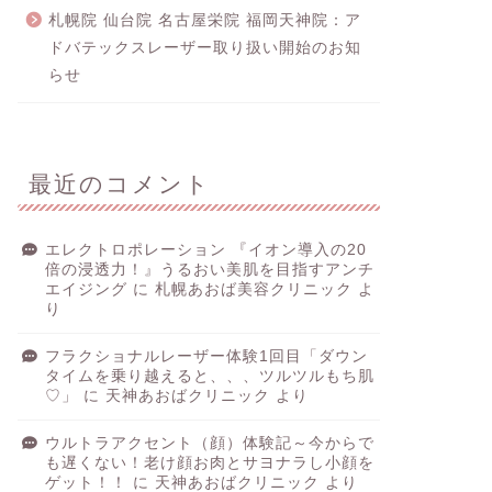
札幌院 仙台院 名古屋栄院 福岡天神院：ア
ドバテックスレーザー取り扱い開始のお知
らせ
最近のコメント
エレクトロポレーション 『イオン導入の20
倍の浸透力！』うるおい美肌を目指すアンチ
エイジング
に
札幌あおば美容クリニック
よ
り
フラクショナルレーザー体験1回目「ダウン
タイムを乗り越えると、、、ツルツルもち肌
♡」
に
天神あおばクリニック
より
ウルトラアクセント（顔）体験記～今からで
も遅くない！老け顔お肉とサヨナラし小顔を
ゲット！！
に
天神あおばクリニック
より