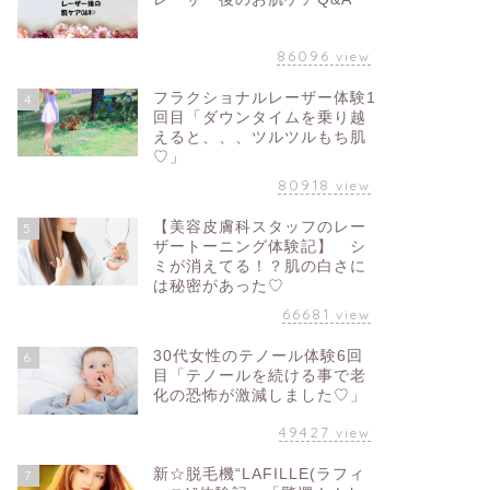
86096
view
フラクショナルレーザー体験1
4
回目「ダウンタイムを乗り越
えると、、、ツルツルもち肌
♡」
80918
view
【美容皮膚科スタッフのレー
5
ザートーニング体験記】 シ
ミが消えてる！？肌の白さに
は秘密があった♡
66681
view
30代女性のテノール体験6回
6
目「テノールを続ける事で老
化の恐怖が激減しました♡」
49427
view
新☆脱毛機“LAFILLE(ラフィ
7