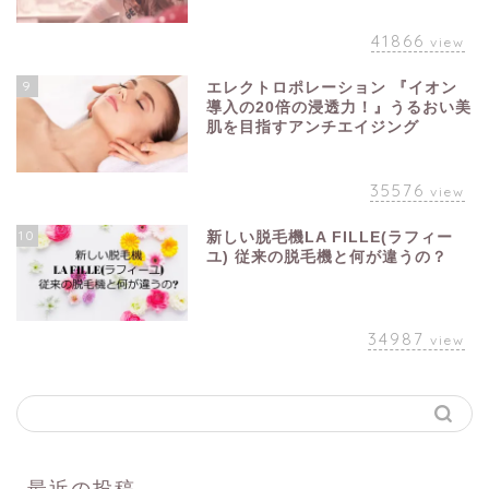
41866
view
9
エレクトロポレーション 『イオン
導入の20倍の浸透力！』うるおい美
肌を目指すアンチエイジング
35576
view
10
新しい脱毛機LA FILLE(ラフィー
ユ) 従来の脱毛機と何が違うの？
34987
view
最近の投稿