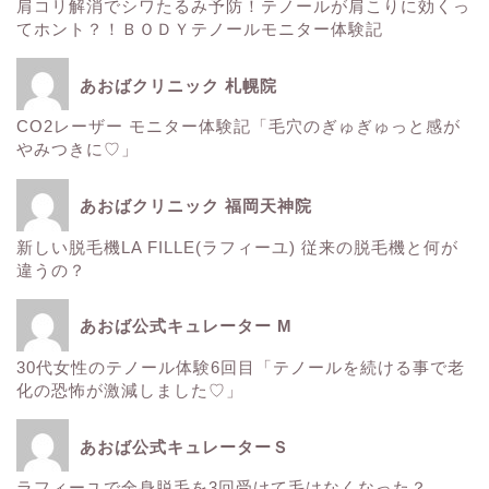
肌
肩コリ解消でシワたるみ予防！テノールが肩こりに効くっ
てホント？！ＢＯＤＹテノールモニター体験記
■診療内容一覧■
あおばクリニック 札幌院
CO2レーザー モニター体験記「毛穴のぎゅぎゅっと感が
ウルトラアクセント
やみつきに♡」
エレクトロポレーション
あおばクリニック 福岡天神院
新しい脱毛機LA FILLE(ラフィーユ) 従来の脱毛機と何が
サーマクール
違うの？
ゼルティック
あおば公式キュレーター M
30代女性のテノール体験6回目「テノールを続ける事で老
レーザートーニング
化の恐怖が激減しました♡」
医療レーザー脱毛
あおば公式キュレーターＳ
ラフィーユで全身脱毛を3回受けて毛はなくなった？