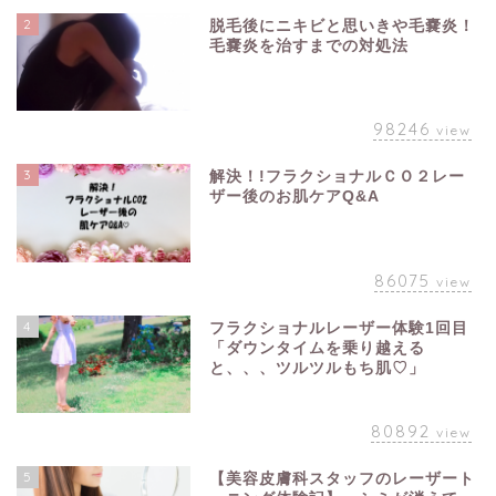
2
脱毛後にニキビと思いきや毛嚢炎！
毛嚢炎を治すまでの対処法
98246
view
3
解決！!フラクショナルＣＯ２レー
ザー後のお肌ケアQ&A
86075
view
4
フラクショナルレーザー体験1回目
「ダウンタイムを乗り越える
と、、、ツルツルもち肌♡」
80892
view
5
【美容皮膚科スタッフのレーザート