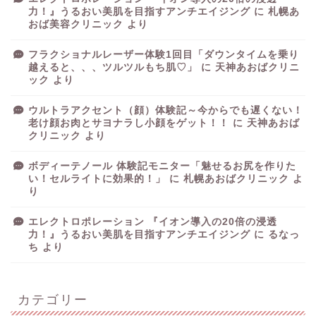
力！』うるおい美肌を目指すアンチエイジング
に
札幌あ
おば美容クリニック
より
フラクショナルレーザー体験1回目「ダウンタイムを乗り
越えると、、、ツルツルもち肌♡」
に
天神あおばクリニ
ック
より
ウルトラアクセント（顔）体験記～今からでも遅くない！
老け顔お肉とサヨナラし小顔をゲット！！
に
天神あおば
クリニック
より
ボディーテノール 体験記モニター「魅せるお尻を作りた
い！セルライトに効果的！」
に
札幌あおばクリニック
よ
り
エレクトロポレーション 『イオン導入の20倍の浸透
力！』うるおい美肌を目指すアンチエイジング
に
るなっ
ち
より
カテゴリー