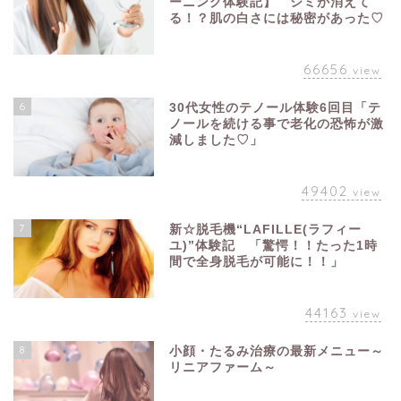
ーニング体験記】 シミが消えて
る！？肌の白さには秘密があった♡
66656
view
6
30代女性のテノール体験6回目「テ
ノールを続ける事で老化の恐怖が激
減しました♡」
49402
view
7
新☆脱毛機“LAFILLE(ラフィー
ユ)”体験記 「驚愕！！たった1時
間で全身脱毛が可能に！！」
44163
view
8
小顔・たるみ治療の最新メニュー～
リニアファーム～