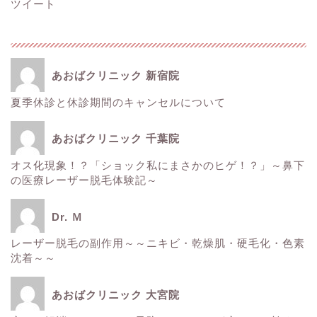
ツイート
あおばクリニック 新宿院
夏季休診と休診期間のキャンセルについて
ホーム
あおばクリニック 千葉院
■美容情報■
オス化現象！？「ショック私にまさかのヒゲ！？」～鼻下
の医療レーザー脱毛体験記～
スタッフ日記
Dr. Ｍ
健康
レーザー脱毛の副作用～～ニキビ・乾燥肌・硬毛化・色素
沈着～～
痩身
あおばクリニック 大宮院