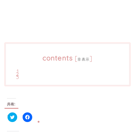
contents
[
]
非表示
共有:
ク
F
リ
a
ッ
c
ク
e