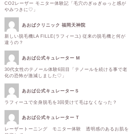
CO2レーザー モニター体験記「毛穴のぎゅぎゅっと感が
ウルトラアクセント
やみつきに♡」
エレクトロポレーション
あおばクリニック 福岡天神院
新しい脱毛機LA FILLE(ラフィーユ) 従来の脱毛機と何が
サーマクール
違うの？
ゼルティック
あおば公式キュレーター M
30代女性のテノール体験6回目「テノールを続ける事で老
レーザートーニング
化の恐怖が激減しました♡」
医療レーザー脱毛
あおば公式キュレーターＳ
ラフィーユで全身脱毛を3回受けて毛はなくなった？
ＳＲＳマスク
あおば公式キュレーター T
ボトックス
レーザートーニング モニター体験 透明感のあるお肌を