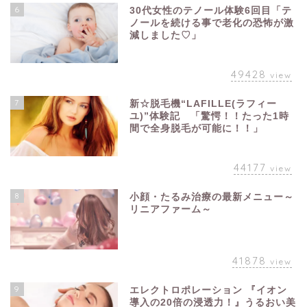
6
30代女性のテノール体験6回目「テ
ノールを続ける事で老化の恐怖が激
減しました♡」
49428
view
7
新☆脱毛機“LAFILLE(ラフィー
ユ)”体験記 「驚愕！！たった1時
間で全身脱毛が可能に！！」
44177
view
8
小顔・たるみ治療の最新メニュー～
リニアファーム～
41878
view
9
エレクトロポレーション 『イオン
導入の20倍の浸透力！』うるおい美