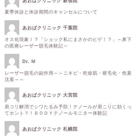
あおばクリニック 新宿院
夏季休診と休診期間のキャンセルについて
ホーム
あおばクリニック 千葉院
■美容情報■
オス化現象！？「ショック私にまさかのヒゲ！？」～鼻下
の医療レーザー脱毛体験記～
スタッフ日記
Dr. Ｍ
健康
レーザー脱毛の副作用～～ニキビ・乾燥肌・硬毛化・色素
沈着～～
痩身
あおばクリニック 大宮院
肌
肩コリ解消でシワたるみ予防！テノールが肩こりに効くっ
てホント？！ＢＯＤＹテノールモニター体験記
■診療内容一覧■
あおばクリニック 札幌院