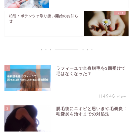
柏院：ポテンツァ取り扱い開始のお知ら
せ
1
ラフィーユで全身脱毛を3回受けて
毛はなくなった？
114948
view
2
脱毛後にニキビと思いきや毛嚢炎！
毛嚢炎を治すまでの対処法