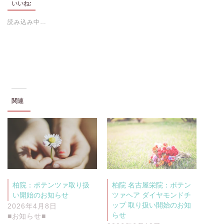
し
b
いいね:
て
o
T
o
読み込み中…
w
k
i
で
t
共
t
有
e
す
r
る
で
に
共
は
有
ク
(
リ
新
ッ
し
ク
い
し
関連
ウ
て
ィ
く
ン
だ
ド
さ
ウ
い
で
(
開
新
き
し
ま
い
す
ウ
)
ィ
ン
柏院：ポテンツァ取り扱
柏院 名古屋栄院：ポテン
ド
ウ
い開始のお知らせ
ツァヘア ダイヤモンドチ
で
開
ップ 取り扱い開始のお知
2026年4月8日
き
らせ
■お知らせ■
ま