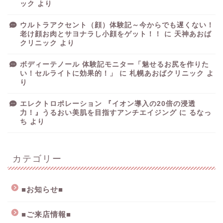
ック
より
ウルトラアクセント（顔）体験記～今からでも遅くない！
老け顔お肉とサヨナラし小顔をゲット！！
に
天神あおば
クリニック
より
ボディーテノール 体験記モニター「魅せるお尻を作りた
い！セルライトに効果的！」
に
札幌あおばクリニック
よ
り
エレクトロポレーション 『イオン導入の20倍の浸透
力！』うるおい美肌を目指すアンチエイジング
に
るなっ
ち
より
カテゴリー
■お知らせ■
■ご来店情報■