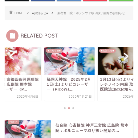
HOME
■お知らせ■
新宿西口院：ポテンツァ取り扱い開始のお知らせ
RELATED POST
知らせ■
■お知らせ■
■お知らせ■
館院 京都四条河原町院
福岡天神院 2025年2月
1月13日(火)よりイ
路院 広島院 熊本院
1日(土)よりピコレーザ
レチノイン内服 取り
レーザー（P...
ー（PicoWa...
医院追加のお知ら...
2025年4月6日
2025年1月21日
2026年2
仙台院 心斎橋院 神戸三宮院 広島院 熊本
院：ボルニューマ取り扱い開始の...