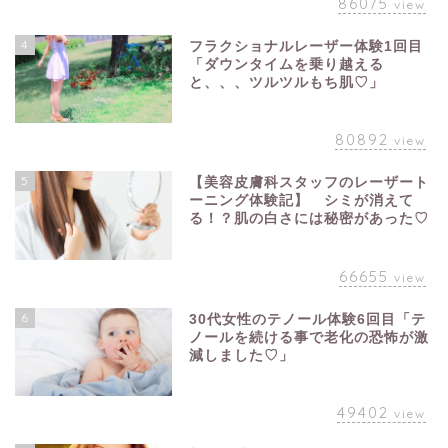
86075
view
4
フラクショナルレーザー体験1回目
「ダウンタイムを乗り越える
と、、、ツルツルもち肌♡」
80892
view
5
【美容皮膚科スタッフのレーザート
ーニング体験記】 シミが消えて
る！？肌の白さには秘密があった♡
66655
view
6
30代女性のテノール体験6回目「テ
ノールを続ける事で老化の恐怖が激
減しました♡」
49402
view