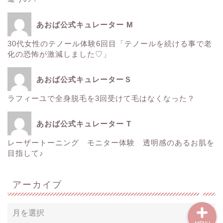
ゼルティック
あおば公式キュレーター M
30代女性のテノール体験6回目「テノールを続ける事で老
レーザートーニング
化の恐怖が激減しました♡」
医療レーザー脱毛
あおば公式キュレーターＳ
ラフィーユで全身脱毛を3回受けて毛はなくなった？
ＳＲＳマスク
あおば公式キュレーター T
ボトックス
レーザートーニング モニター体験 透明感のあるお肌を
目指して♪
Instagram
アーカイブ