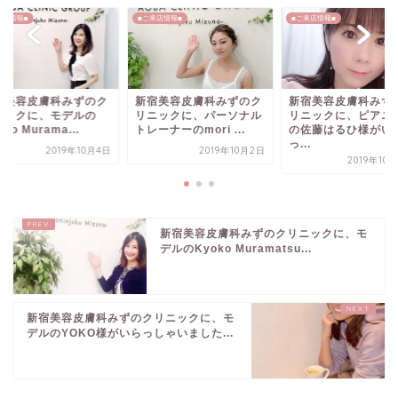
来店情報■
■ご来店情報■
■ご来店情報■
宿美容皮膚科みずのク
新宿美容皮膚科みずのク
新宿美容皮膚科みず
ニックに、モデルの
リニックに、パーソナル
リニックに、ピアニ
oko Murama...
トレーナーのmori ...
の佐藤はるひ様がい
っ...
2019年10月4日
2019年10月2日
2019年10
新宿美容皮膚科みずのクリニックに、モ
デルのKyoko Muramatsu...
新宿美容皮膚科みずのクリニックに、モ
デルのYOKO様がいらっしゃいました...