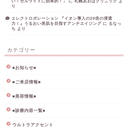
い！セルライトに効果的！」
に
札幌あおばクリニック
よ
り
エレクトロポレーション 『イオン導入の20倍の浸透
力！』うるおい美肌を目指すアンチエイジング
に
るなっ
ち
より
カテゴリー
■お知らせ■
■ご来店情報■
■美容情報■
■診療内容一覧■
ウルトラアクセント