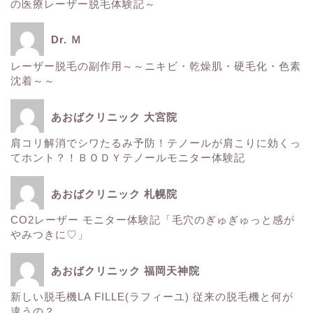
の医療レーザー脱毛体験記～
スタッフ日記
Dr. Ｍ
健康
レーザー脱毛の副作用～～ニキビ・乾燥肌・硬毛化・色素
沈着～～
痩身
あおばクリニック 大宮院
肌
肩コリ解消でシワたるみ予防！テノールが肩こりに効くっ
てホント？！ＢＯＤＹテノールモニター体験記
■診療内容一覧■
あおばクリニック 札幌院
CO2レーザー モニター体験記「毛穴のぎゅぎゅっと感が
ウルトラアクセント
やみつきに♡」
エレクトロポレーション
あおばクリニック 福岡天神院
新しい脱毛機LA FILLE(ラフィーユ) 従来の脱毛機と何が
サーマクール
違うの？