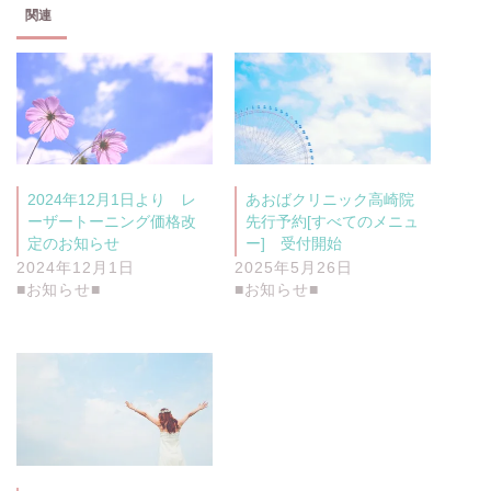
共
は
関連
有
ク
(
リ
新
ッ
し
ク
い
し
ウ
て
ィ
く
ン
だ
ド
さ
ウ
い
で
(
開
新
き
し
2024年12月1日より レ
あおばクリニック高崎院
ま
い
す
ウ
ーザートーニング価格改
先行予約[すべてのメニュ
)
ィ
定のお知らせ
ー] 受付開始
ン
ド
2024年12月1日
2025年5月26日
ウ
で
■お知らせ■
■お知らせ■
開
き
ま
す
)