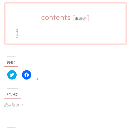
contents
[
]
非表示
共有:
ク
F
リ
a
ッ
c
ク
e
し
b
いいね:
て
o
T
o
読み込み中…
w
k
i
で
t
共
t
有
e
す
r
る
で
に