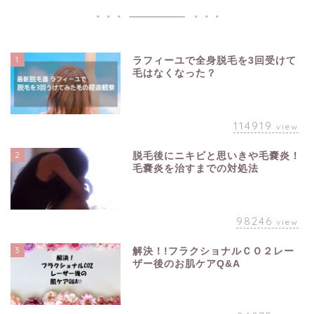
1
ラフィーユで全身脱毛を3回受けて
毛はなくなった？
114919
view
2
脱毛後にニキビと思いきや毛嚢炎！
毛嚢炎を治すまでの対処法
98246
view
3
解決！!フラクショナルＣＯ２レー
ザー後のお肌ケアQ&A