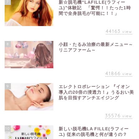
7
新☆脱毛機“LAFILLE(ラフィー
ユ)”体験記 「驚愕！！たった1時
間で全身脱毛が可能に！！」
44163
view
8
小顔・たるみ治療の最新メニュー～
リニアファーム～
41866
view
9
エレクトロポレーション 『イオン
導入の20倍の浸透力！』うるおい美
肌を目指すアンチエイジング
35576
view
10
新しい脱毛機LA FILLE(ラフィー
ユ) 従来の脱毛機と何が違うの？