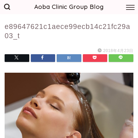
Aoba Clinic Group Blog
e89647621c1aece99ecb14c21fc29a
03_t
2018年4月23日