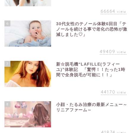
66664
view
6
30代女性のテノール体験6回目「テ
ノールを続ける事で老化の恐怖が激
減しました♡」
49409
view
7
新☆脱毛機“LAFILLE(ラフィー
ユ)”体験記 「驚愕！！たった1時
間で全身脱毛が可能に！！」
44170
view
8
小顔・たるみ治療の最新メニュー～
リニアファーム～
41874
view