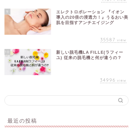
9
エレクトロポレーション 『イオン
導入の20倍の浸透力！』うるおい美
肌を目指すアンチエイジング
35587
view
10
新しい脱毛機LA FILLE(ラフィー
ユ) 従来の脱毛機と何が違うの？
34996
view
最近の投稿