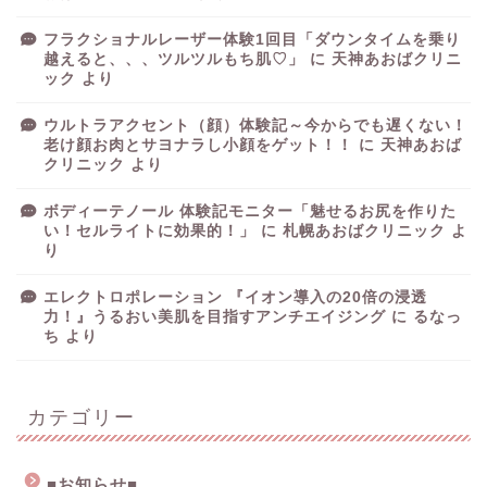
フラクショナルレーザー体験1回目「ダウンタイムを乗り
越えると、、、ツルツルもち肌♡」
に
天神あおばクリニ
ック
より
ウルトラアクセント（顔）体験記～今からでも遅くない！
老け顔お肉とサヨナラし小顔をゲット！！
に
天神あおば
クリニック
より
ボディーテノール 体験記モニター「魅せるお尻を作りた
い！セルライトに効果的！」
に
札幌あおばクリニック
よ
り
エレクトロポレーション 『イオン導入の20倍の浸透
力！』うるおい美肌を目指すアンチエイジング
に
るなっ
ち
より
カテゴリー
■お知らせ■