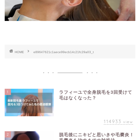
HOME
e89647621c1aece99ecb14c21fc29a03_t
1
ラフィーユで全身脱毛を3回受けて
毛はなくなった？
114933
view
2
脱毛後にニキビと思いきや毛嚢炎！