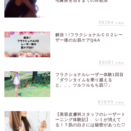
毛嚢炎を治すまでの対処法
98284
view
3
解決！!フラクショナルＣＯ２レー
ザー後のお肌ケアQ&A
86081
view
4
フラクショナルレーザー体験1回目
「ダウンタイムを乗り越える
と、、、ツルツルもち肌♡」
80899
view
5
【美容皮膚科スタッフのレーザート
ーニング体験記】 シミが消えて
る！？肌の白さには秘密があった♡