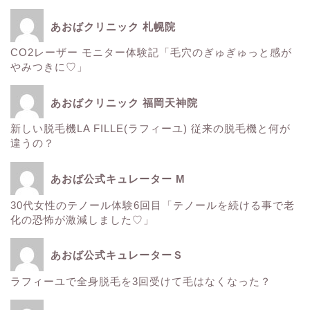
■診療内容一覧■
あおばクリニック 札幌院
CO2レーザー モニター体験記「毛穴のぎゅぎゅっと感が
ウルトラアクセント
やみつきに♡」
エレクトロポレーション
あおばクリニック 福岡天神院
新しい脱毛機LA FILLE(ラフィーユ) 従来の脱毛機と何が
サーマクール
違うの？
ゼルティック
あおば公式キュレーター M
30代女性のテノール体験6回目「テノールを続ける事で老
レーザートーニング
化の恐怖が激減しました♡」
医療レーザー脱毛
あおば公式キュレーターＳ
ラフィーユで全身脱毛を3回受けて毛はなくなった？
ＳＲＳマスク