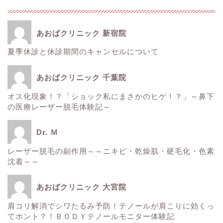
あおばクリニック 新宿院
夏季休診と休診期間のキャンセルについて
ホーム
あおばクリニック 千葉院
■美容情報■
オス化現象！？「ショック私にまさかのヒゲ！？」～鼻下
の医療レーザー脱毛体験記～
スタッフ日記
Dr. Ｍ
健康
レーザー脱毛の副作用～～ニキビ・乾燥肌・硬毛化・色素
沈着～～
痩身
あおばクリニック 大宮院
肌
肩コリ解消でシワたるみ予防！テノールが肩こりに効くっ
てホント？！ＢＯＤＹテノールモニター体験記