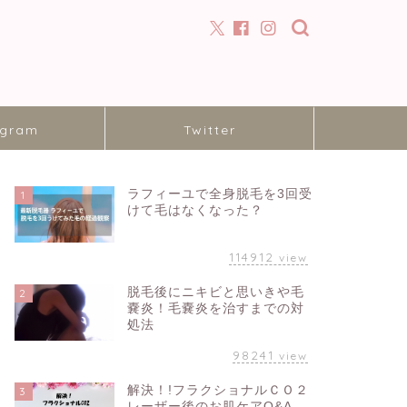
agram
Twitter
ラフィーユで全身脱毛を3回受
1
けて毛はなくなった？
114912
view
脱毛後にニキビと思いきや毛
2
嚢炎！毛嚢炎を治すまでの対
処法
98241
view
解決！!フラクショナルＣＯ２
3
レーザー後のお肌ケアQ&A