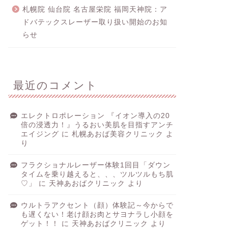
札幌院 仙台院 名古屋栄院 福岡天神院：ア
ドバテックスレーザー取り扱い開始のお知
らせ
最近のコメント
エレクトロポレーション 『イオン導入の20
倍の浸透力！』うるおい美肌を目指すアンチ
エイジング
に
札幌あおば美容クリニック
よ
り
フラクショナルレーザー体験1回目「ダウン
タイムを乗り越えると、、、ツルツルもち肌
♡」
に
天神あおばクリニック
より
ウルトラアクセント（顔）体験記～今からで
も遅くない！老け顔お肉とサヨナラし小顔を
ゲット！！
に
天神あおばクリニック
より