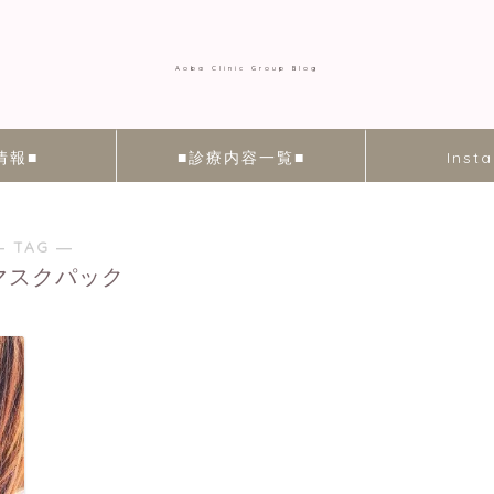
Aoba Clinic Group Blog
情報■
■診療内容一覧■
Inst
― TAG ―
Sマスクパック