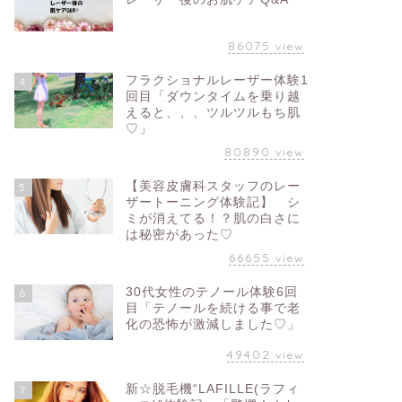
86075
view
フラクショナルレーザー体験1
4
回目「ダウンタイムを乗り越
えると、、、ツルツルもち肌
♡」
80890
view
【美容皮膚科スタッフのレー
5
ザートーニング体験記】 シ
ミが消えてる！？肌の白さに
は秘密があった♡
66655
view
30代女性のテノール体験6回
6
目「テノールを続ける事で老
化の恐怖が激減しました♡」
49402
view
新☆脱毛機“LAFILLE(ラフィ
7