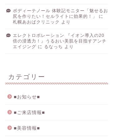
ボディーテノール 体験記モニター「魅せるお
尻を作りたい！セルライトに効果的！」
に
札幌あおばクリニック
より
エレクトロポレーション 『イオン導入の20
倍の浸透力！』うるおい美肌を目指すアンチ
エイジング
に
るなっち
より
カテゴリー
■お知らせ■
■ご来店情報■
■美容情報■