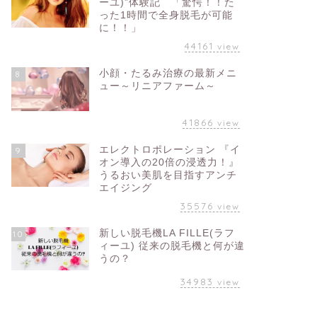
ーユ)”体験記 「驚愕！！た
った1時間で全身脱毛が可能
に！！」
44161
view
小顔・たるみ治療の最新メニ
8
ュー～リニアファーム～
41866
view
エレクトロポレーション 『イ
9
オン導入の20倍の浸透力！』
うるおい美肌を目指すアンチ
エイジング
35576
view
新しい脱毛機LA FILLE(ラフ
10
ィーユ) 従来の脱毛機と何が違
うの？
34983
view