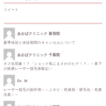
ツイート
あおばクリニック 新宿院
夏季休診と休診期間のキャンセルについて
ホーム
あおばクリニック 千葉院
■美容情報■
オス化現象！？「ショック私にまさかのヒゲ！？」～鼻下
の医療レーザー脱毛体験記～
スタッフ日記
Dr. Ｍ
健康
レーザー脱毛の副作用～～ニキビ・乾燥肌・硬毛化・色素
沈着～～
痩身