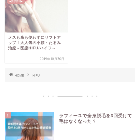
■美容情報■
メスも糸も使わずにリフトア
ップ！大人気の小顔・たるみ
治療～医療HIFU/ハイフ～
2019年10月30日
HOME
HIFU
1
ラフィーユで全身脱毛を3回受けて
毛はなくなった？