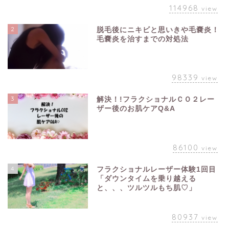
114968
view
2
脱毛後にニキビと思いきや毛嚢炎！
毛嚢炎を治すまでの対処法
98339
view
3
解決！!フラクショナルＣＯ２レー
ザー後のお肌ケアQ&A
86100
view
4
フラクショナルレーザー体験1回目
「ダウンタイムを乗り越える
と、、、ツルツルもち肌♡」
80937
view