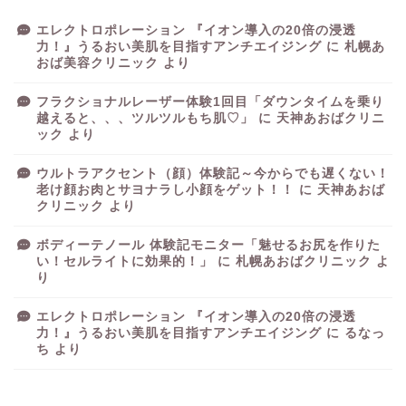
エレクトロポレーション 『イオン導入の20倍の浸透
力！』うるおい美肌を目指すアンチエイジング
に
札幌あ
おば美容クリニック
より
フラクショナルレーザー体験1回目「ダウンタイムを乗り
越えると、、、ツルツルもち肌♡」
に
天神あおばクリニ
ック
より
ウルトラアクセント（顔）体験記～今からでも遅くない！
老け顔お肉とサヨナラし小顔をゲット！！
に
天神あおば
クリニック
より
ボディーテノール 体験記モニター「魅せるお尻を作りた
い！セルライトに効果的！」
に
札幌あおばクリニック
よ
り
エレクトロポレーション 『イオン導入の20倍の浸透
力！』うるおい美肌を目指すアンチエイジング
に
るなっ
ち
より