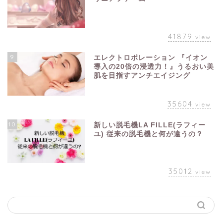
41879
view
9
エレクトロポレーション 『イオン
導入の20倍の浸透力！』うるおい美
肌を目指すアンチエイジング
35604
view
10
新しい脱毛機LA FILLE(ラフィー
ユ) 従来の脱毛機と何が違うの？
35012
view