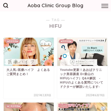
Aoba Clinic Group Blog
― TAG ―
HIFU
■美容情報■
■美容情報■
大人気♪医療ハイフ よくある
Youtube更新！あおばクリニ
ご質問まとめ！
ック美容講座 Dr柴山の
HIFU(ハイフ）Q&A解説 -
HIFUのよくある質問について
ドクターが解説いたします-
2021年2月9日
2020年6月19日
■ご来店情報■
ハイフ