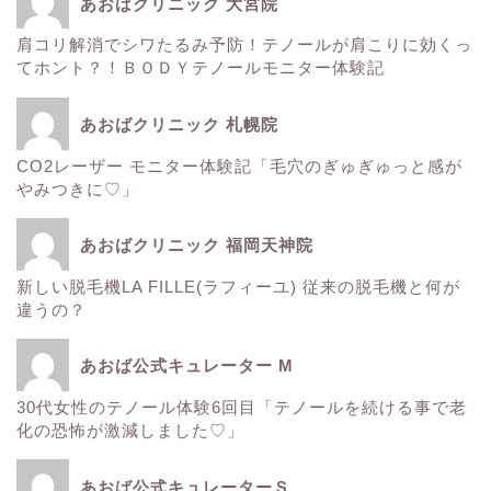
あおばクリニック 大宮院
肌
肩コリ解消でシワたるみ予防！テノールが肩こりに効くっ
てホント？！ＢＯＤＹテノールモニター体験記
■診療内容一覧■
あおばクリニック 札幌院
CO2レーザー モニター体験記「毛穴のぎゅぎゅっと感が
ウルトラアクセント
やみつきに♡」
エレクトロポレーション
あおばクリニック 福岡天神院
新しい脱毛機LA FILLE(ラフィーユ) 従来の脱毛機と何が
サーマクール
違うの？
ゼルティック
あおば公式キュレーター M
30代女性のテノール体験6回目「テノールを続ける事で老
レーザートーニング
化の恐怖が激減しました♡」
医療レーザー脱毛
あおば公式キュレーターＳ