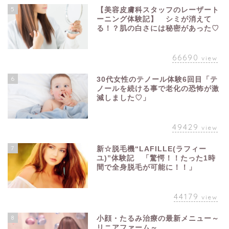
5
【美容皮膚科スタッフのレーザート
ーニング体験記】 シミが消えて
る！？肌の白さには秘密があった♡
66690
view
6
30代女性のテノール体験6回目「テ
ノールを続ける事で老化の恐怖が激
減しました♡」
49429
view
7
新☆脱毛機“LAFILLE(ラフィー
ユ)”体験記 「驚愕！！たった1時
間で全身脱毛が可能に！！」
44179
view
8
小顔・たるみ治療の最新メニュー～
リニアファーム～