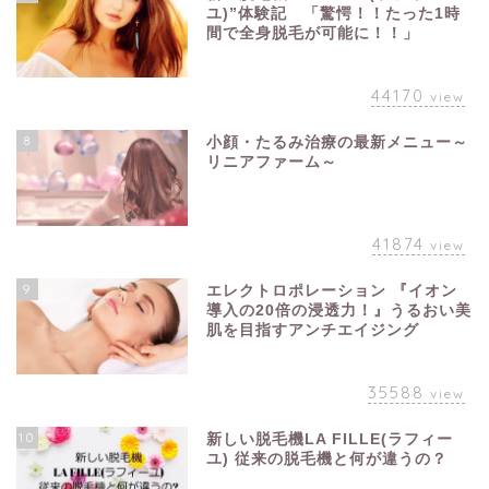
ユ)”体験記 「驚愕！！たった1時
間で全身脱毛が可能に！！」
44170
view
8
小顔・たるみ治療の最新メニュー～
リニアファーム～
41874
view
9
エレクトロポレーション 『イオン
導入の20倍の浸透力！』うるおい美
肌を目指すアンチエイジング
35588
view
10
新しい脱毛機LA FILLE(ラフィー
ユ) 従来の脱毛機と何が違うの？