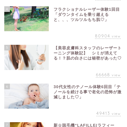
4
フラクショナルレーザー体験1回目
「ダウンタイムを乗り越える
と、、、ツルツルもち肌♡」
80904
view
5
【美容皮膚科スタッフのレーザート
ーニング体験記】 シミが消えて
る！？肌の白さには秘密があった♡
66668
view
6
30代女性のテノール体験6回目「テ
ノールを続ける事で老化の恐怖が激
減しました♡」
49413
view
7
新☆脱毛機“LAFILLE(ラフィー