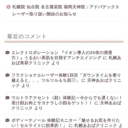
札幌院 仙台院 名古屋栄院 福岡天神院：アドバテックス
レーザー取り扱い開始のお知らせ
最近のコメント
エレクトロポレーション 『イオン導入の20倍の浸透
力！』うるおい美肌を目指すアンチエイジング
に
札幌あ
おば美容クリニック
より
フラクショナルレーザー体験1回目「ダウンタイムを乗り
越えると、、、ツルツルもち肌♡」
に
天神あおばクリニ
ック
より
ウルトラアクセント（顔）体験記～今からでも遅くない！
老け顔お肉とサヨナラし小顔をゲット！！
に
天神あおば
クリニック
より
ボディーテノール 体験記モニター「魅せるお尻を作りた
い！セルライトに効果的！」
に
札幌あおばクリニック
よ