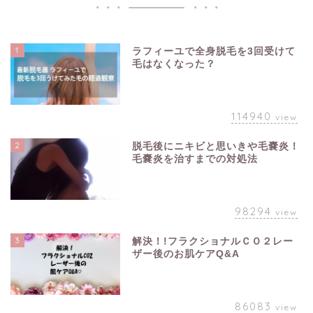
1
ラフィーユで全身脱毛を3回受けて
毛はなくなった？
114940
view
2
脱毛後にニキビと思いきや毛嚢炎！
毛嚢炎を治すまでの対処法
98294
view
3
解決！!フラクショナルＣＯ２レー
ザー後のお肌ケアQ&A
86083
view