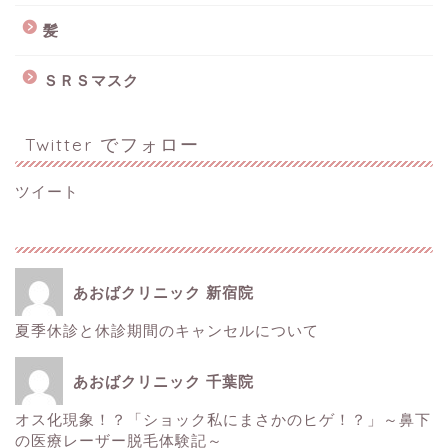
髪
ＳＲＳマスク
Twitter でフォロー
ツイート
あおばクリニック 新宿院
夏季休診と休診期間のキャンセルについて
ホーム
あおばクリニック 千葉院
■美容情報■
オス化現象！？「ショック私にまさかのヒゲ！？」～鼻下
の医療レーザー脱毛体験記～