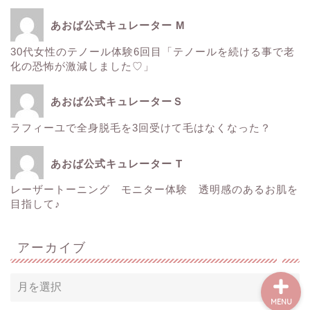
ゼルティック
あおば公式キュレーター M
30代女性のテノール体験6回目「テノールを続ける事で老
レーザートーニング
化の恐怖が激減しました♡」
医療レーザー脱毛
あおば公式キュレーターＳ
ラフィーユで全身脱毛を3回受けて毛はなくなった？
ＳＲＳマスク
あおば公式キュレーター T
ボトックス
レーザートーニング モニター体験 透明感のあるお肌を
目指して♪
Instagram
アーカイブ
MENU