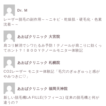
スタッフ日記
Dr. Ｍ
健康
レーザー脱毛の副作用～～ニキビ・乾燥肌・硬毛化・色素
沈着～～
痩身
あおばクリニック 大宮院
肌
肩コリ解消でシワたるみ予防！テノールが肩こりに効くっ
てホント？！ＢＯＤＹテノールモニター体験記
■診療内容一覧■
あおばクリニック 札幌院
CO2レーザー モニター体験記「毛穴のぎゅぎゅっと感が
ウルトラアクセント
やみつきに♡」
エレクトロポレーション
あおばクリニック 福岡天神院
新しい脱毛機LA FILLE(ラフィーユ) 従来の脱毛機と何が
サーマクール
違うの？