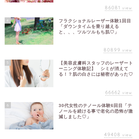
86081
view
4
フラクショナルレーザー体験1回目
「ダウンタイムを乗り越える
と、、、ツルツルもち肌♡」
80899
view
5
【美容皮膚科スタッフのレーザート
ーニング体験記】 シミが消えて
る！？肌の白さには秘密があった♡
66662
view
6
30代女性のテノール体験6回目「テ
ノールを続ける事で老化の恐怖が激
減しました♡」
49408
view