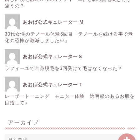
サーマクール
違うの？
ゼルティック
あおば公式キュレーター M
30代女性のテノール体験6回目「テノールを続ける事で老
レーザートーニング
化の恐怖が激減しました♡」
医療レーザー脱毛
あおば公式キュレーターＳ
ラフィーユで全身脱毛を3回受けて毛はなくなった？
ＳＲＳマスク
あおば公式キュレーター T
ボトックス
レーザートーニング モニター体験 透明感のあるお肌を
目指して♪
Instagram
アーカイブ