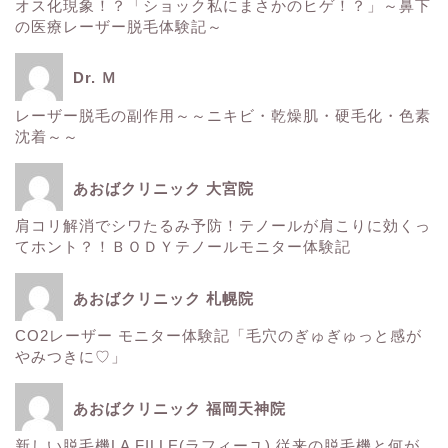
■美容情報■
オス化現象！？「ショック私にまさかのヒゲ！？」～鼻下
の医療レーザー脱毛体験記～
スタッフ日記
Dr. Ｍ
健康
レーザー脱毛の副作用～～ニキビ・乾燥肌・硬毛化・色素
沈着～～
痩身
あおばクリニック 大宮院
肌
肩コリ解消でシワたるみ予防！テノールが肩こりに効くっ
てホント？！ＢＯＤＹテノールモニター体験記
■診療内容一覧■
あおばクリニック 札幌院
CO2レーザー モニター体験記「毛穴のぎゅぎゅっと感が
ウルトラアクセント
やみつきに♡」
エレクトロポレーション
あおばクリニック 福岡天神院
新しい脱毛機LA FILLE(ラフィーユ) 従来の脱毛機と何が