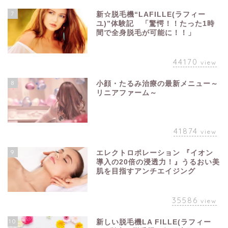
7
新☆脱毛機“LAFILLE(ラフィー
ユ)”体験記 「驚愕！！たった1時
間で全身脱毛が可能に！！」
44170
view
8
小顔・たるみ治療の最新メニュー～
リニアファーム～
41874
view
9
エレクトロポレーション 『イオン
導入の20倍の浸透力！』うるおい美
肌を目指すアンチエイジング
35586
view
10
新しい脱毛機LA FILLE(ラフィー