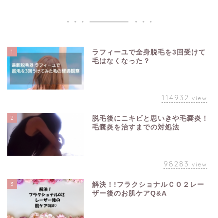
1
ラフィーユで全身脱毛を3回受けて
毛はなくなった？
114932
view
2
脱毛後にニキビと思いきや毛嚢炎！
毛嚢炎を治すまでの対処法
98283
view
3
解決！!フラクショナルＣＯ２レー
ザー後のお肌ケアQ&A