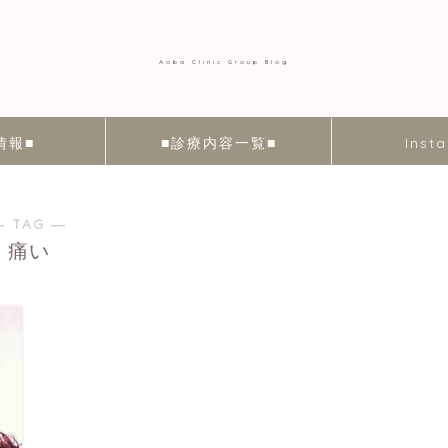
Aoba Clinic Group Blog
情報■
■診療内容一覧■
Inst
― TAG ―
痛い