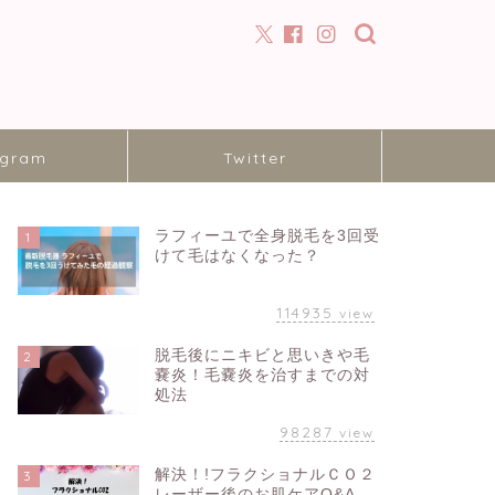
agram
Twitter
ラフィーユで全身脱毛を3回受
1
けて毛はなくなった？
114935
view
脱毛後にニキビと思いきや毛
2
嚢炎！毛嚢炎を治すまでの対
処法
98287
view
解決！!フラクショナルＣＯ２
3
レーザー後のお肌ケアQ&A