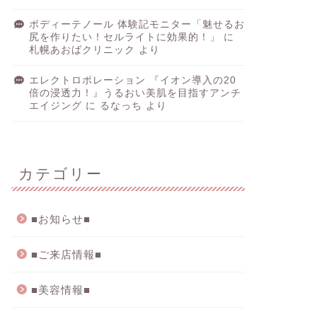
ボディーテノール 体験記モニター「魅せるお
尻を作りたい！セルライトに効果的！」
に
札幌あおばクリニック
より
エレクトロポレーション 『イオン導入の20
倍の浸透力！』うるおい美肌を目指すアンチ
エイジング
に
るなっち
より
カテゴリー
■お知らせ■
■ご来店情報■
■美容情報■