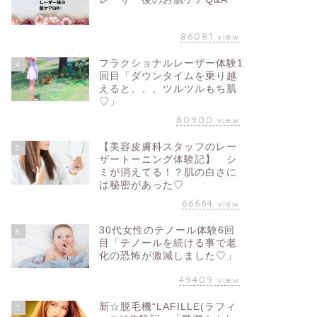
86081
view
フラクショナルレーザー体験1
4
回目「ダウンタイムを乗り越
えると、、、ツルツルもち肌
♡」
80900
view
【美容皮膚科スタッフのレー
5
ザートーニング体験記】 シ
ミが消えてる！？肌の白さに
は秘密があった♡
66664
view
30代女性のテノール体験6回
6
目「テノールを続ける事で老
化の恐怖が激減しました♡」
49409
view
新☆脱毛機“LAFILLE(ラフィ
7