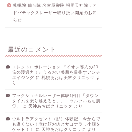
札幌院 仙台院 名古屋栄院 福岡天神院：ア
ドバテックスレーザー取り扱い開始のお知
らせ
最近のコメント
エレクトロポレーション 『イオン導入の20
倍の浸透力！』うるおい美肌を目指すアンチ
エイジング
に
札幌あおば美容クリニック
よ
り
フラクショナルレーザー体験1回目「ダウン
タイムを乗り越えると、、、ツルツルもち肌
♡」
に
天神あおばクリニック
より
ウルトラアクセント（顔）体験記～今からで
も遅くない！老け顔お肉とサヨナラし小顔を
ゲット！！
に
天神あおばクリニック
より