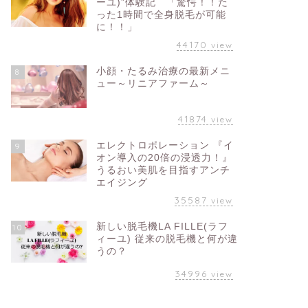
ーユ)”体験記 「驚愕！！た
った1時間で全身脱毛が可能
に！！」
44170
view
小顔・たるみ治療の最新メニ
8
ュー～リニアファーム～
41874
view
エレクトロポレーション 『イ
9
オン導入の20倍の浸透力！』
うるおい美肌を目指すアンチ
エイジング
35587
view
新しい脱毛機LA FILLE(ラフ
10
ィーユ) 従来の脱毛機と何が違
うの？
34996
view