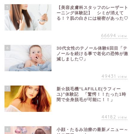
5
【美容皮膚科スタッフのレーザート
ーニング体験記】 シミが消えて
る！？肌の白さには秘密があった♡
66694
view
6
30代女性のテノール体験6回目「テ
ノールを続ける事で老化の恐怖が激
減しました♡」
49431
view
7
新☆脱毛機“LAFILLE(ラフィー
ユ)”体験記 「驚愕！！たった1時
間で全身脱毛が可能に！！」
44182
view
8
小顔・たるみ治療の最新メニュー～