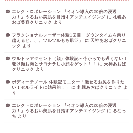
エレクトロポレーション 『イオン導入の20倍の浸透
力！』うるおい美肌を目指すアンチエイジング
に
札幌あ
おば美容クリニック
より
フラクショナルレーザー体験1回目「ダウンタイムを乗り
越えると、、、ツルツルもち肌♡」
に
天神あおばクリニ
ック
より
ウルトラアクセント（顔）体験記～今からでも遅くない！
老け顔お肉とサヨナラし小顔をゲット！！
に
天神あおば
クリニック
より
ボディーテノール 体験記モニター「魅せるお尻を作りた
い！セルライトに効果的！」
に
札幌あおばクリニック
よ
り
エレクトロポレーション 『イオン導入の20倍の浸透
力！』うるおい美肌を目指すアンチエイジング
に
るなっ
ち
より