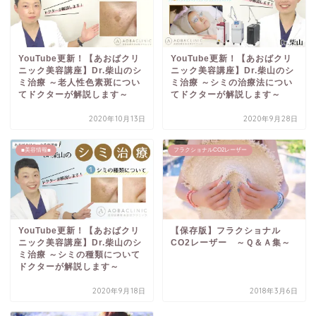
YouTube更新！【あおばクリ
YouTube更新！【あおばクリ
ニック美容講座】Dr.柴山のシ
ニック美容講座】Dr.柴山のシ
ミ治療 ～老人性色素斑につい
ミ治療 ～シミの治療法につい
てドクターが解説します～
てドクターが解説します～
2020年10月13日
2020年9月28日
■美容情報■
フラクショナルCO2レーザー
YouTube更新！【あおばクリ
【保存版】フラクショナル
ニック美容講座】Dr.柴山のシ
CO2レーザー ～Ｑ＆Ａ集～
ミ治療 ～シミの種類について
ドクターが解説します～
2020年9月18日
2018年3月6日