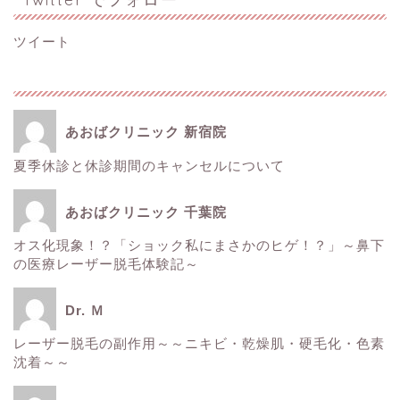
ツイート
あおばクリニック 新宿院
夏季休診と休診期間のキャンセルについて
ホーム
あおばクリニック 千葉院
■美容情報■
オス化現象！？「ショック私にまさかのヒゲ！？」～鼻下
の医療レーザー脱毛体験記～
スタッフ日記
Dr. Ｍ
健康
レーザー脱毛の副作用～～ニキビ・乾燥肌・硬毛化・色素
沈着～～
痩身