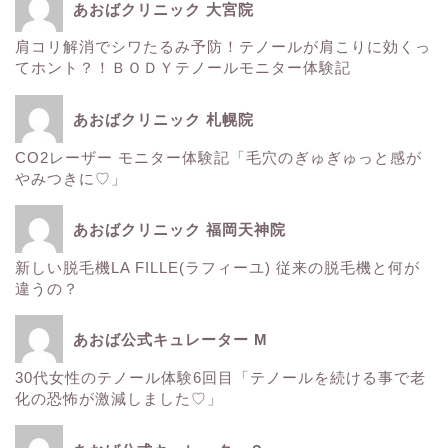
あおばクリニック 大宮院
肌
肩コリ解消でシワたるみ予防！テノールが肩こりに効くっ
てホント？！ＢＯＤＹテノールモニター体験記
■診療内容一覧■
あおばクリニック 札幌院
CO2レーザー モニター体験記「毛穴のぎゅぎゅっと感が
ウルトラアクセント
やみつきに♡」
エレクトロポレーション
あおばクリニック 福岡天神院
新しい脱毛機LA FILLE(ラフィーユ) 従来の脱毛機と何が
サーマクール
違うの？
ゼルティック
あおば公式キュレーター M
30代女性のテノール体験6回目「テノールを続ける事で老
レーザートーニング
化の恐怖が激減しました♡」
医療レーザー脱毛