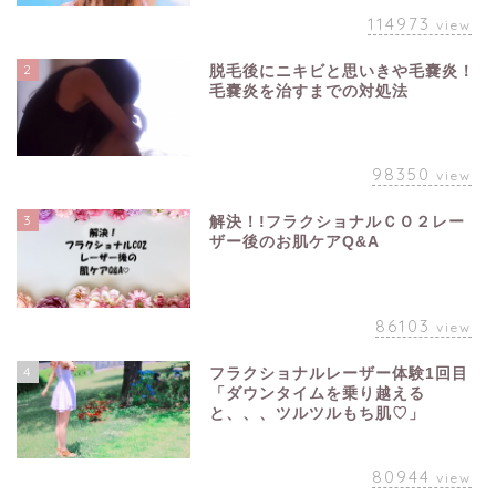
114973
view
2
脱毛後にニキビと思いきや毛嚢炎！
毛嚢炎を治すまでの対処法
98350
view
3
解決！!フラクショナルＣＯ２レー
ザー後のお肌ケアQ&A
86103
view
4
フラクショナルレーザー体験1回目
「ダウンタイムを乗り越える
と、、、ツルツルもち肌♡」
80944
view