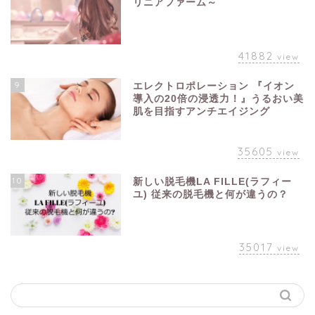
リニアファーム～
41882
view
9
エレクトロポレーション 『イオン
導入の20倍の浸透力！』うるおい美
肌を目指すアンチエイジング
35605
view
10
新しい脱毛機LA FILLE(ラフィー
ユ) 従来の脱毛機と何が違うの？
35017
view