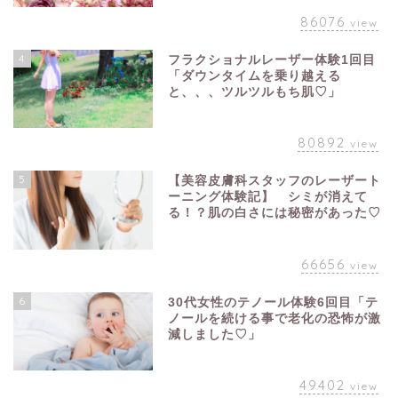
86076
view
4
フラクショナルレーザー体験1回目
「ダウンタイムを乗り越える
と、、、ツルツルもち肌♡」
80892
view
5
【美容皮膚科スタッフのレーザート
ーニング体験記】 シミが消えて
る！？肌の白さには秘密があった♡
66656
view
6
30代女性のテノール体験6回目「テ
ノールを続ける事で老化の恐怖が激
減しました♡」
49402
view