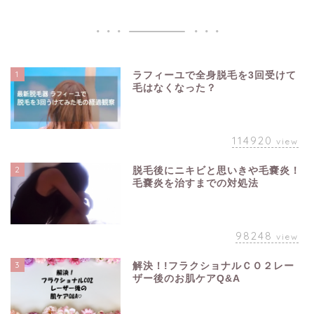
1
ラフィーユで全身脱毛を3回受けて
毛はなくなった？
114920
view
2
脱毛後にニキビと思いきや毛嚢炎！
毛嚢炎を治すまでの対処法
98248
view
3
解決！!フラクショナルＣＯ２レー
ザー後のお肌ケアQ&A