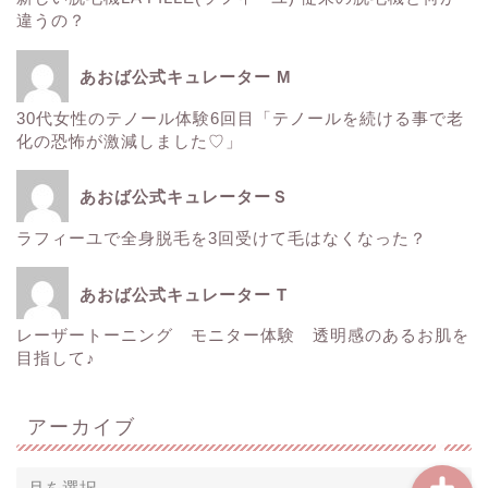
サーマクール
違うの？
ゼルティック
あおば公式キュレーター M
30代女性のテノール体験6回目「テノールを続ける事で老
レーザートーニング
化の恐怖が激減しました♡」
医療レーザー脱毛
あおば公式キュレーターＳ
ラフィーユで全身脱毛を3回受けて毛はなくなった？
ＳＲＳマスク
あおば公式キュレーター T
ボトックス
レーザートーニング モニター体験 透明感のあるお肌を
目指して♪
Instagram
アーカイブ