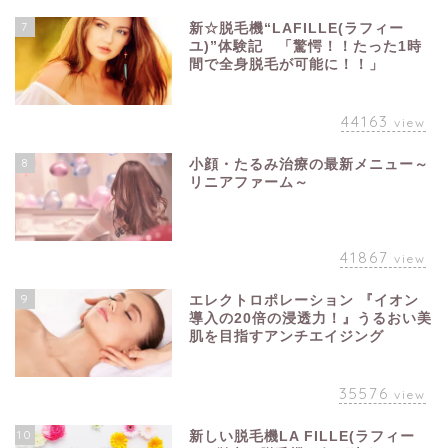
7
新☆脱毛機“LAFILLE(ラフィー
ユ)”体験記 「驚愕！！たった1時
間で全身脱毛が可能に！！」
44163
view
8
小顔・たるみ治療の最新メニュー～
リニアファーム～
41867
view
9
エレクトロポレーション 『イオン
導入の20倍の浸透力！』うるおい美
肌を目指すアンチエイジング
35576
view
10
新しい脱毛機LA FILLE(ラフィー