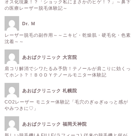
■美容情報■
オス化現象！？「ショック私にまさかのヒゲ！？」～鼻下
の医療レーザー脱毛体験記～
スタッフ日記
Dr. Ｍ
健康
レーザー脱毛の副作用～～ニキビ・乾燥肌・硬毛化・色素
沈着～～
痩身
あおばクリニック 大宮院
肌
肩コリ解消でシワたるみ予防！テノールが肩こりに効くっ
てホント？！ＢＯＤＹテノールモニター体験記
■診療内容一覧■
あおばクリニック 札幌院
CO2レーザー モニター体験記「毛穴のぎゅぎゅっと感が
ウルトラアクセント
やみつきに♡」
エレクトロポレーション
あおばクリニック 福岡天神院
新しい脱毛機LA FILLE(ラフィーユ) 従来の脱毛機と何が