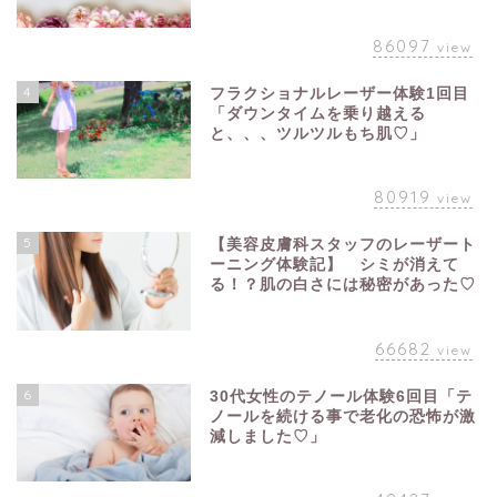
86097
view
4
フラクショナルレーザー体験1回目
「ダウンタイムを乗り越える
と、、、ツルツルもち肌♡」
80919
view
5
【美容皮膚科スタッフのレーザート
ーニング体験記】 シミが消えて
る！？肌の白さには秘密があった♡
66682
view
6
30代女性のテノール体験6回目「テ
ノールを続ける事で老化の恐怖が激
減しました♡」