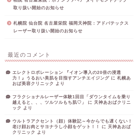
柏院 名古屋栄院：ポテンツァヘア ダイヤモンドチップ
取り扱い開始のお知らせ
札幌院 仙台院 名古屋栄院 福岡天神院：アドバテックス
レーザー取り扱い開始のお知らせ
最近のコメント
エレクトロポレーション 『イオン導入の20倍の浸透
力！』うるおい美肌を目指すアンチエイジング
に
札幌あ
おば美容クリニック
より
フラクショナルレーザー体験1回目「ダウンタイムを乗り
越えると、、、ツルツルもち肌♡」
に
天神あおばクリニ
ック
より
ウルトラアクセント（顔）体験記～今からでも遅くない！
老け顔お肉とサヨナラし小顔をゲット！！
に
天神あおば
クリニック
より