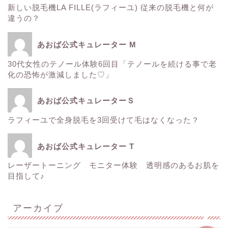
新しい脱毛機LA FILLE(ラフィーユ) 従来の脱毛機と何が
サーマクール
違うの？
ゼルティック
あおば公式キュレーター M
30代女性のテノール体験6回目「テノールを続ける事で老
レーザートーニング
化の恐怖が激減しました♡」
医療レーザー脱毛
あおば公式キュレーターＳ
ラフィーユで全身脱毛を3回受けて毛はなくなった？
ＳＲＳマスク
あおば公式キュレーター T
ボトックス
レーザートーニング モニター体験 透明感のあるお肌を
目指して♪
Instagram
アーカイブ