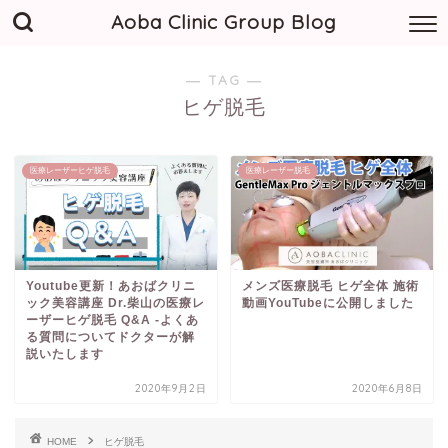
Aoba Clinic Group Blog
― TAG ―
ヒゲ脱毛
医療レーザーヒゲ脱毛
医療レーザー脱毛
Youtube更新！あおばクリニ
メンズ医療脱毛 ヒゲ全体 施術
ック美容講座 Dr.柴山の医療レ
動画YouTubeに公開しました
ーザーヒゲ脱毛 Q&A -よくあ
る質問についてドクターが解
説いたします
2020年9月2日
2020年6月8日
HOME
ヒゲ脱毛