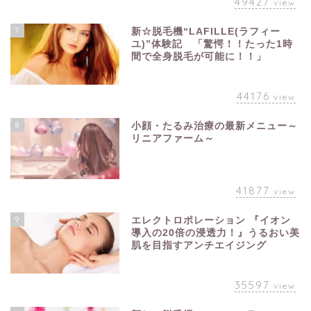
49427
view
7
新☆脱毛機“LAFILLE(ラフィー
ユ)”体験記 「驚愕！！たった1時
間で全身脱毛が可能に！！」
44176
view
8
小顔・たるみ治療の最新メニュー～
リニアファーム～
41877
view
9
エレクトロポレーション 『イオン
導入の20倍の浸透力！』うるおい美
肌を目指すアンチエイジング
35597
view