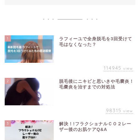
1
ラフィーユで全身脱毛を3回受けて
毛はなくなった？
114945
view
2
脱毛後にニキビと思いきや毛嚢炎！
毛嚢炎を治すまでの対処法
98315
view
3
解決！!フラクショナルＣＯ２レー
ザー後のお肌ケアQ&A