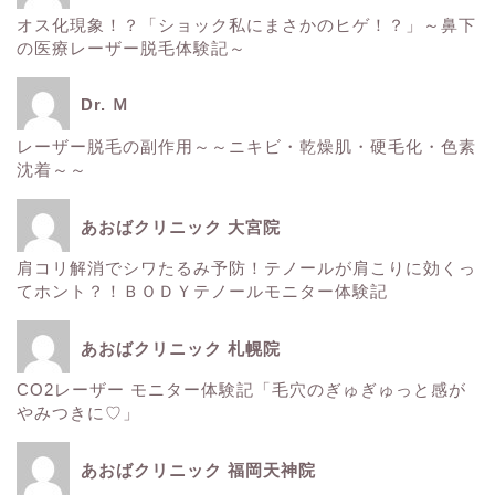
■美容情報■
オス化現象！？「ショック私にまさかのヒゲ！？」～鼻下
の医療レーザー脱毛体験記～
スタッフ日記
Dr. Ｍ
健康
レーザー脱毛の副作用～～ニキビ・乾燥肌・硬毛化・色素
沈着～～
痩身
あおばクリニック 大宮院
肌
肩コリ解消でシワたるみ予防！テノールが肩こりに効くっ
てホント？！ＢＯＤＹテノールモニター体験記
■診療内容一覧■
あおばクリニック 札幌院
CO2レーザー モニター体験記「毛穴のぎゅぎゅっと感が
ウルトラアクセント
やみつきに♡」
エレクトロポレーション
あおばクリニック 福岡天神院