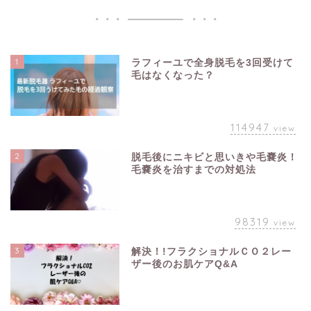
1
ラフィーユで全身脱毛を3回受けて
毛はなくなった？
114947
view
2
脱毛後にニキビと思いきや毛嚢炎！
毛嚢炎を治すまでの対処法
98319
view
3
解決！!フラクショナルＣＯ２レー
ザー後のお肌ケアQ&A