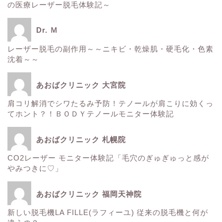
の医療レーザー脱毛体験記～
スタッフ日記
Dr. Ｍ
健康
レーザー脱毛の副作用～～ニキビ・乾燥肌・硬毛化・色素
沈着～～
痩身
あおばクリニック 大宮院
肌
肩コリ解消でシワたるみ予防！テノールが肩こりに効くっ
てホント？！ＢＯＤＹテノールモニター体験記
■診療内容一覧■
あおばクリニック 札幌院
CO2レーザー モニター体験記「毛穴のぎゅぎゅっと感が
ウルトラアクセント
やみつきに♡」
エレクトロポレーション
あおばクリニック 福岡天神院
新しい脱毛機LA FILLE(ラフィーユ) 従来の脱毛機と何が
サーマクール