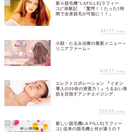
7
新☆脱毛機“LAFILLE(ラフィー
ユ)”体験記 「驚愕！！たった1時
間で全身脱毛が可能に！！」
44177
view
8
小顔・たるみ治療の最新メニュー～
リニアファーム～
41877
view
9
エレクトロポレーション 『イオン
導入の20倍の浸透力！』うるおい美
肌を目指すアンチエイジング
35598
view
10
新しい脱毛機LA FILLE(ラフィー
ユ) 従来の脱毛機と何が違うの？