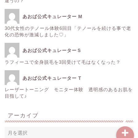
違うの？
ゼルティック
あおば公式キュレーター M
30代女性のテノール体験6回目「テノールを続ける事で老
レーザートーニング
化の恐怖が激減しました♡」
医療レーザー脱毛
あおば公式キュレーターＳ
ラフィーユで全身脱毛を3回受けて毛はなくなった？
ＳＲＳマスク
あおば公式キュレーター T
ボトックス
レーザートーニング モニター体験 透明感のあるお肌を
目指して♪
Instagram
アーカイブ