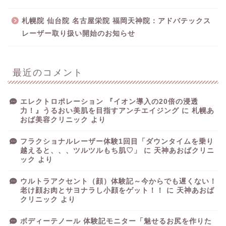
札幌院 仙台院 名古屋栄院 福岡天神院：アドバテックス
レーザー取り扱い開始のお知らせ
最近のコメント
エレクトロポレーション 『イオン導入の20倍の浸透
力！』うるおい美肌を目指すアンチエイジング
に
札幌あ
おば美容クリニック
より
フラクショナルレーザー体験1回目「ダウンタイムを乗り
越えると、、、ツルツルもち肌♡」
に
天神あおばクリニ
ック
より
ウルトラアクセント（顔）体験記～今からでも遅くない！
老け顔お肉とサヨナラし小顔をゲット！！
に
天神あおば
クリニック
より
ボディーテノール 体験記モニター「魅せるお尻を作りた