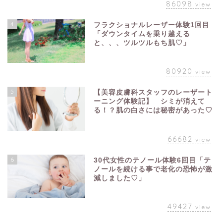
86098
view
4
フラクショナルレーザー体験1回目
「ダウンタイムを乗り越える
と、、、ツルツルもち肌♡」
80920
view
5
【美容皮膚科スタッフのレーザート
ーニング体験記】 シミが消えて
る！？肌の白さには秘密があった♡
66682
view
6
30代女性のテノール体験6回目「テ
ノールを続ける事で老化の恐怖が激
減しました♡」
49427
view