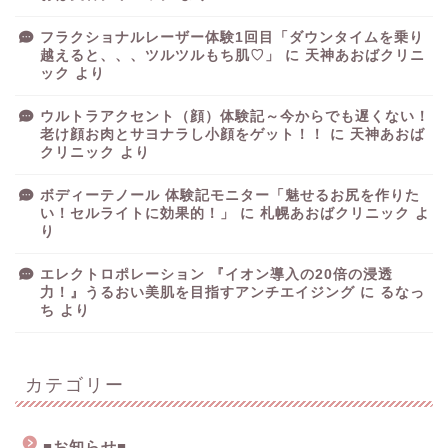
フラクショナルレーザー体験1回目「ダウンタイムを乗り
越えると、、、ツルツルもち肌♡」
に
天神あおばクリニ
ック
より
ウルトラアクセント（顔）体験記～今からでも遅くない！
老け顔お肉とサヨナラし小顔をゲット！！
に
天神あおば
クリニック
より
ボディーテノール 体験記モニター「魅せるお尻を作りた
い！セルライトに効果的！」
に
札幌あおばクリニック
よ
り
エレクトロポレーション 『イオン導入の20倍の浸透
力！』うるおい美肌を目指すアンチエイジング
に
るなっ
ち
より
カテゴリー
■お知らせ■