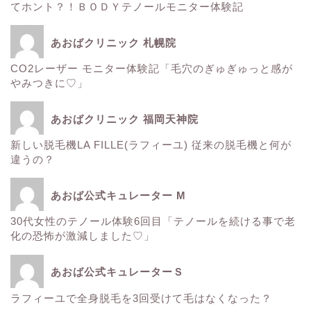
てホント？！ＢＯＤＹテノールモニター体験記
■診療内容一覧■
あおばクリニック 札幌院
CO2レーザー モニター体験記「毛穴のぎゅぎゅっと感が
ウルトラアクセント
やみつきに♡」
エレクトロポレーション
あおばクリニック 福岡天神院
新しい脱毛機LA FILLE(ラフィーユ) 従来の脱毛機と何が
サーマクール
違うの？
ゼルティック
あおば公式キュレーター M
30代女性のテノール体験6回目「テノールを続ける事で老
レーザートーニング
化の恐怖が激減しました♡」
医療レーザー脱毛
あおば公式キュレーターＳ
ラフィーユで全身脱毛を3回受けて毛はなくなった？
ＳＲＳマスク