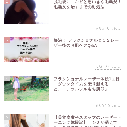
2
脱毛後にニキビと思いきや毛嚢炎！
毛嚢炎を治すまでの対処法
98310
view
3
解決！!フラクショナルＣＯ２レー
ザー後のお肌ケアQ&A
86094
view
4
フラクショナルレーザー体験1回目
「ダウンタイムを乗り越える
と、、、ツルツルもち肌♡」
80916
view
5
【美容皮膚科スタッフのレーザート
ーニング体験記】 シミが消えて