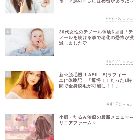
る！？肌の白さには秘密があった♡
66678
view
6
30代女性のテノール体験6回目「テ
ノールを続ける事で老化の恐怖が激
減しました♡」
49424
view
7
新☆脱毛機“LAFILLE(ラフィー
ユ)”体験記 「驚愕！！たった1時
間で全身脱毛が可能に！！」
44176
view
8
小顔・たるみ治療の最新メニュー～
リニアファーム～