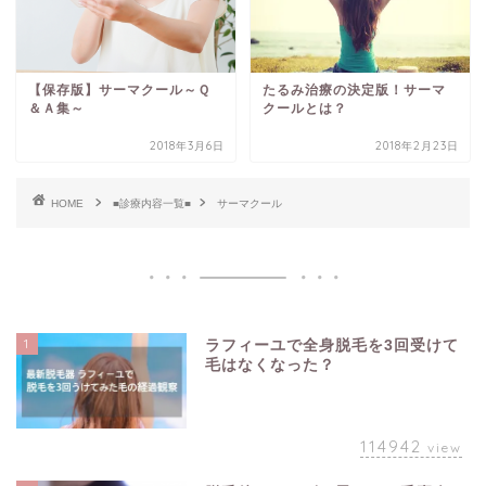
【保存版】サーマクール～Ｑ
たるみ治療の決定版！サーマ
＆Ａ集～
クールとは？
2018年3月6日
2018年2月23日
HOME
■診療内容一覧■
サーマクール
1
ラフィーユで全身脱毛を3回受けて
毛はなくなった？
114942
view