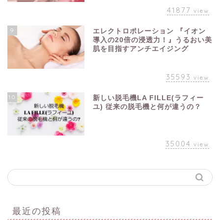
41877
view
9
エレクトロポレーション 『イオン
導入の20倍の浸透力！』うるおい美
肌を目指すアンチエイジング
35593
view
10
新しい脱毛機LA FILLE(ラフィー
ユ) 従来の脱毛機と何が違うの？
35004
view
最近の投稿