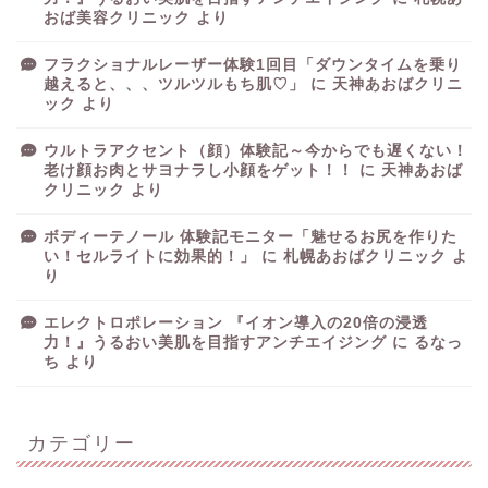
おば美容クリニック
より
フラクショナルレーザー体験1回目「ダウンタイムを乗り
越えると、、、ツルツルもち肌♡」
に
天神あおばクリニ
ック
より
ウルトラアクセント（顔）体験記～今からでも遅くない！
老け顔お肉とサヨナラし小顔をゲット！！
に
天神あおば
クリニック
より
ボディーテノール 体験記モニター「魅せるお尻を作りた
い！セルライトに効果的！」
に
札幌あおばクリニック
よ
り
エレクトロポレーション 『イオン導入の20倍の浸透
力！』うるおい美肌を目指すアンチエイジング
に
るなっ
ち
より
カテゴリー