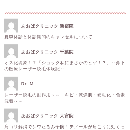
あおばクリニック 新宿院
夏季休診と休診期間のキャンセルについて
ホーム
あおばクリニック 千葉院
■美容情報■
オス化現象！？「ショック私にまさかのヒゲ！？」～鼻下
の医療レーザー脱毛体験記～
スタッフ日記
Dr. Ｍ
健康
レーザー脱毛の副作用～～ニキビ・乾燥肌・硬毛化・色素
沈着～～
痩身
あおばクリニック 大宮院
肌
肩コリ解消でシワたるみ予防！テノールが肩こりに効くっ