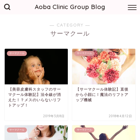
Aoba Clinic Group Blog
― CATEGORY ―
サーマクール
サーマクール
サーマクール
【美容皮膚科スタッフのサー
【サーマクール体験記】直後
マクール体験記】法令線が消
から小顔に！魔法のリフトア
えた！？メスのいらないリフ
ップ機械
トアップ！
2019年3月8日
2018年4月12日
サーマクール
サーマクール