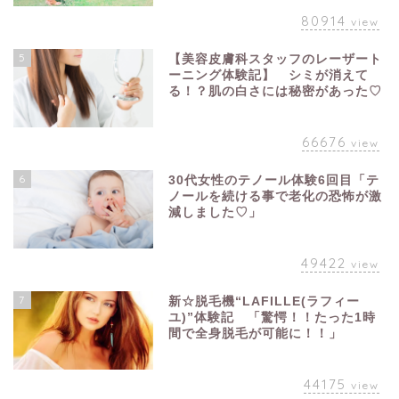
80914
view
5
【美容皮膚科スタッフのレーザート
ーニング体験記】 シミが消えて
る！？肌の白さには秘密があった♡
66676
view
6
30代女性のテノール体験6回目「テ
ノールを続ける事で老化の恐怖が激
減しました♡」
49422
view
7
新☆脱毛機“LAFILLE(ラフィー
ユ)”体験記 「驚愕！！たった1時
間で全身脱毛が可能に！！」
44175
view