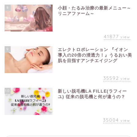
8
小顔・たるみ治療の最新メニュー～
リニアファーム～
41877
view
9
エレクトロポレーション 『イオン
導入の20倍の浸透力！』うるおい美
肌を目指すアンチエイジング
35592
view
10
新しい脱毛機LA FILLE(ラフィー
ユ) 従来の脱毛機と何が違うの？
35004
view