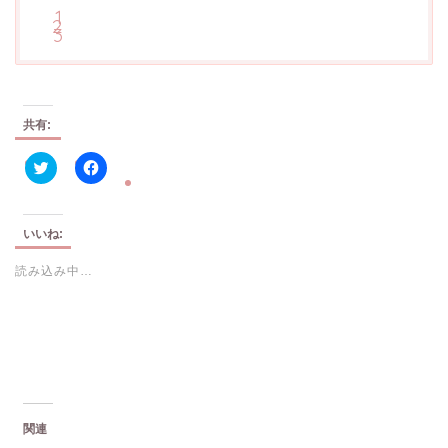
共有:
ク
F
リ
a
ッ
c
ク
e
し
b
いいね:
て
o
T
o
読み込み中…
w
k
i
で
t
共
t
有
e
す
r
る
で
に
共
は
有
ク
(
リ
新
ッ
し
ク
い
し
関連
ウ
て