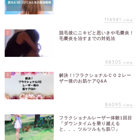
114941
view
2
脱毛後にニキビと思いきや毛嚢炎！
毛嚢炎を治すまでの対処法
98305
view
3
解決！!フラクショナルＣＯ２レー
ザー後のお肌ケアQ&A
86093
view
4
フラクショナルレーザー体験1回目
「ダウンタイムを乗り越える
と、、、ツルツルもち肌♡」