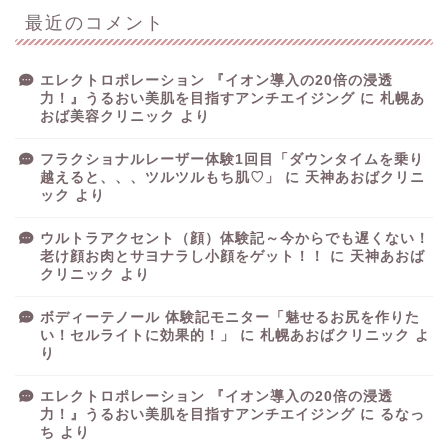
最近のコメント
エレクトロポレーション 『イオン導入の20倍の浸透
力！』うるおい美肌を目指すアンチエイジング
に
札幌あ
おば美容クリニック
より
フラクショナルレーザー体験1回目「ダウンタイムを乗り
越えると、、、ツルツルもち肌♡」
に
天神あおばクリニ
ック
より
ウルトラアクセント（顔）体験記～今からでも遅くない！
老け顔お肉とサヨナラし小顔をゲット！！
に
天神あおば
クリニック
より
ボディーテノール 体験記モニター「魅せるお尻を作りた
い！セルライトに効果的！」
に
札幌あおばクリニック
よ
り
エレクトロポレーション 『イオン導入の20倍の浸透
力！』うるおい美肌を目指すアンチエイジング
に
るなっ
ち
より