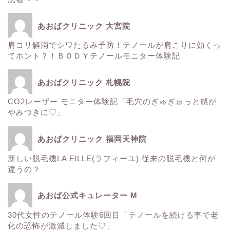
痩身
あおばクリニック 大宮院
肌
肩コリ解消でシワたるみ予防！テノールが肩こりに効くっ
てホント？！ＢＯＤＹテノールモニター体験記
■診療内容一覧■
あおばクリニック 札幌院
CO2レーザー モニター体験記「毛穴のぎゅぎゅっと感が
ウルトラアクセント
やみつきに♡」
エレクトロポレーション
あおばクリニック 福岡天神院
新しい脱毛機LA FILLE(ラフィーユ) 従来の脱毛機と何が
サーマクール
違うの？
ゼルティック
あおば公式キュレーター M
30代女性のテノール体験6回目「テノールを続ける事で老
レーザートーニング
化の恐怖が激減しました♡」