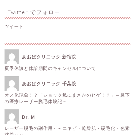
Twitter でフォロー
ツイート
あおばクリニック 新宿院
夏季休診と休診期間のキャンセルについて
ホーム
あおばクリニック 千葉院
■美容情報■
オス化現象！？「ショック私にまさかのヒゲ！？」～鼻下
の医療レーザー脱毛体験記～
スタッフ日記
Dr. Ｍ
健康
レーザー脱毛の副作用～～ニキビ・乾燥肌・硬毛化・色素
沈着～～