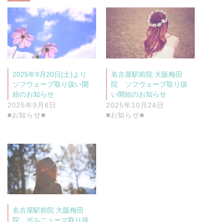
ィ
く
ン
だ
ド
さ
ウ
い
で
(
開
新
き
し
ま
い
す
ウ
)
ィ
ン
2025年9月20日(土)より
名古屋駅前院 大阪梅田
ド
ウ
ソフウェーブ取り扱い開
院 ソフウェーブ取り扱
で
開
始のお知らせ
い開始のお知らせ
き
2025年9月6日
2025年10月24日
ま
す
■お知らせ■
■お知らせ■
)
名古屋駅前院 大阪梅田
院 ボルニューマ取り扱