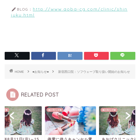
http://www.aoba-cg.com/clinic/shin
BLOG：
juku.html
HOME
■お知らせ■
新宿西口院：ソフウェーブ取り扱い開始のお知らせ
RELATED POST
知らせ■
■お知らせ■
■お知らせ■
25年8月11日(月)～15
停電に伴うキャンセル電
あおばクリニック有