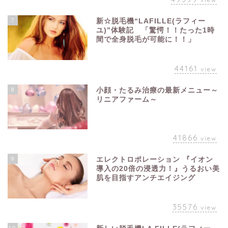
7
新☆脱毛機“LAFILLE(ラフィー
ユ)”体験記 「驚愕！！たった1時
間で全身脱毛が可能に！！」
44161
view
8
小顔・たるみ治療の最新メニュー～
リニアファーム～
41866
view
9
エレクトロポレーション 『イオン
導入の20倍の浸透力！』うるおい美
肌を目指すアンチエイジング
35576
view
10