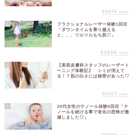
86074
view
4
フラクショナルレーザー体験1回目
「ダウンタイムを乗り越える
と、、、ツルツルもち肌♡」
80888
view
5
【美容皮膚科スタッフのレーザート
ーニング体験記】 シミが消えて
る！？肌の白さには秘密があった♡
66653
view
6
30代女性のテノール体験6回目「テ
ノールを続ける事で老化の恐怖が激
減しました♡」
49399
view