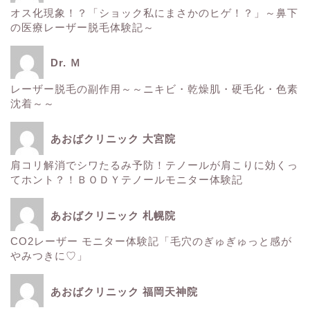
■美容情報■
オス化現象！？「ショック私にまさかのヒゲ！？」～鼻下
の医療レーザー脱毛体験記～
スタッフ日記
Dr. Ｍ
健康
レーザー脱毛の副作用～～ニキビ・乾燥肌・硬毛化・色素
沈着～～
痩身
あおばクリニック 大宮院
肌
肩コリ解消でシワたるみ予防！テノールが肩こりに効くっ
てホント？！ＢＯＤＹテノールモニター体験記
■診療内容一覧■
あおばクリニック 札幌院
CO2レーザー モニター体験記「毛穴のぎゅぎゅっと感が
ウルトラアクセント
やみつきに♡」
エレクトロポレーション
あおばクリニック 福岡天神院