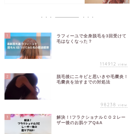
1
ラフィーユで全身脱毛を3回受けて
毛はなくなった？
114912
view
2
脱毛後にニキビと思いきや毛嚢炎！
毛嚢炎を治すまでの対処法
98238
view
3
解決！!フラクショナルＣＯ２レー
ザー後のお肌ケアQ&A