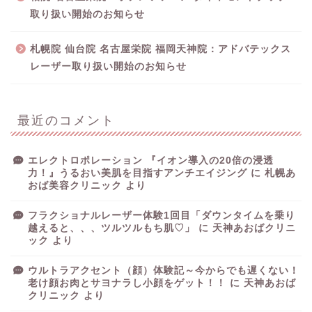
取り扱い開始のお知らせ
札幌院 仙台院 名古屋栄院 福岡天神院：アドバテックス
レーザー取り扱い開始のお知らせ
最近のコメント
エレクトロポレーション 『イオン導入の20倍の浸透
力！』うるおい美肌を目指すアンチエイジング
に
札幌あ
おば美容クリニック
より
フラクショナルレーザー体験1回目「ダウンタイムを乗り
越えると、、、ツルツルもち肌♡」
に
天神あおばクリニ
ック
より
ウルトラアクセント（顔）体験記～今からでも遅くない！
老け顔お肉とサヨナラし小顔をゲット！！
に
天神あおば
クリニック
より