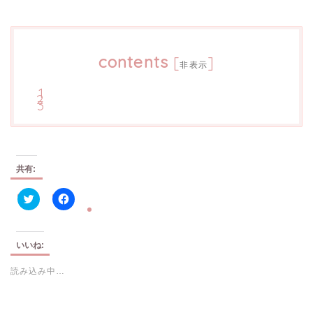
contents
[
]
非表示
共有:
ク
F
リ
a
ッ
c
ク
e
し
b
いいね:
て
o
T
o
読み込み中…
w
k
i
で
t
共
t
有
e
す