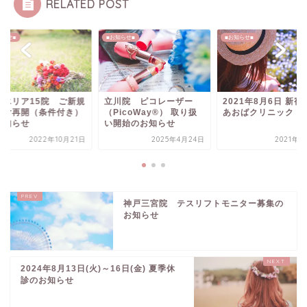
RELATED POST
知らせ■
■お知らせ■
■お知らせ■
東エリア15院 ご新規
立川院 ピコレーザー
2021年8月6日 新宿
受付再開（条件付き）
（PicoWay®） 取り扱
あおばクリニック OP
お知らせ
い開始のお知らせ
2022年10月21日
2025年4月24日
2021年8
神戸三宮院 テスリフトモニター募集の
お知らせ
2024年8月13日(火)～16日(金) 夏季休
診のお知らせ