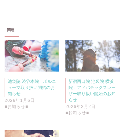
r
る
で
に
共
は
有
ク
(
リ
新
ッ
し
ク
い
し
関連
ウ
て
ィ
く
ン
だ
ド
さ
ウ
い
で
(
開
新
き
し
ま
い
す
ウ
)
ィ
ン
池袋院 渋谷本院：ボルニ
新宿西口院 池袋院 横浜
ド
ウ
ューマ取り扱い開始のお
院：アドバテックスレー
で
開
知らせ
ザー取り扱い開始のお知
き
らせ
2026年1月6日
ま
す
■お知らせ■
2026年2月2日
)
■お知らせ■