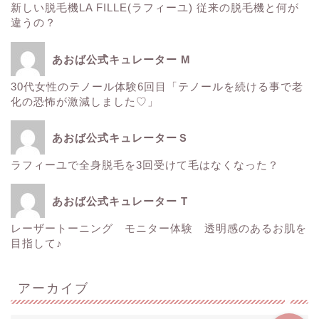
新しい脱毛機LA FILLE(ラフィーユ) 従来の脱毛機と何が
サーマクール
違うの？
ゼルティック
あおば公式キュレーター M
30代女性のテノール体験6回目「テノールを続ける事で老
レーザートーニング
化の恐怖が激減しました♡」
医療レーザー脱毛
あおば公式キュレーターＳ
ラフィーユで全身脱毛を3回受けて毛はなくなった？
ＳＲＳマスク
あおば公式キュレーター T
ボトックス
レーザートーニング モニター体験 透明感のあるお肌を
目指して♪
Instagram
アーカイブ