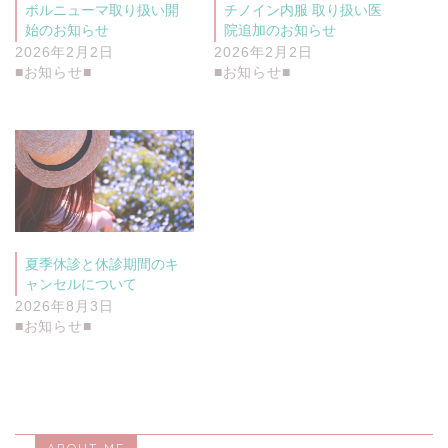
ウ
ボルニューマ取り扱い開
チノイン内服 取り扱い医
で
開
始のお知らせ
院追加のお知らせ
き
2026年2月2日
2026年2月2日
ま
す
■お知らせ■
■お知らせ■
)
夏季休診と休診期間のキ
ャンセルについて
2026年8月3日
■お知らせ■
ABOUT ME