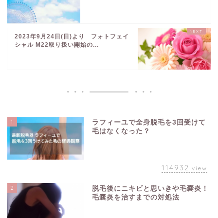
2023年9月24日(日)より フォトフェイ
シャル M22取り扱い開始の...
1
ラフィーユで全身脱毛を3回受けて
毛はなくなった？
114932
view
2
脱毛後にニキビと思いきや毛嚢炎！
毛嚢炎を治すまでの対処法