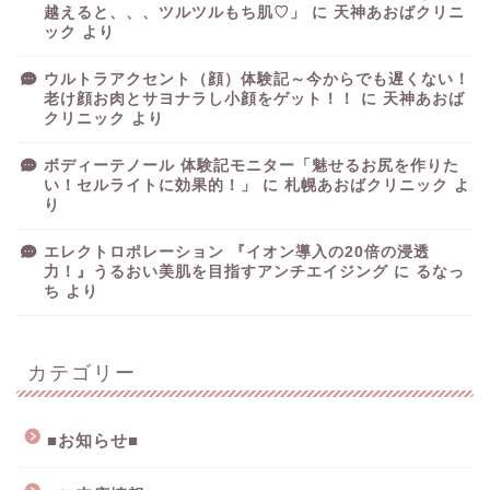
越えると、、、ツルツルもち肌♡」
に
天神あおばクリニ
ック
より
ウルトラアクセント（顔）体験記～今からでも遅くない！
老け顔お肉とサヨナラし小顔をゲット！！
に
天神あおば
クリニック
より
ボディーテノール 体験記モニター「魅せるお尻を作りた
い！セルライトに効果的！」
に
札幌あおばクリニック
よ
り
エレクトロポレーション 『イオン導入の20倍の浸透
力！』うるおい美肌を目指すアンチエイジング
に
るなっ
ち
より
カテゴリー
■お知らせ■