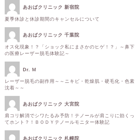
あおばクリニック 新宿院
夏季休診と休診期間のキャンセルについて
ホーム
あおばクリニック 千葉院
■美容情報■
オス化現象！？「ショック私にまさかのヒゲ！？」～鼻下
の医療レーザー脱毛体験記～
スタッフ日記
Dr. Ｍ
健康
レーザー脱毛の副作用～～ニキビ・乾燥肌・硬毛化・色素
沈着～～
痩身
あおばクリニック 大宮院
肌
肩コリ解消でシワたるみ予防！テノールが肩こりに効くっ
てホント？！ＢＯＤＹテノールモニター体験記
■診療内容一覧■
あおばクリニック 札幌院