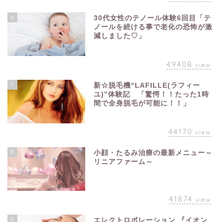
6
30代女性のテノール体験6回目「テ
ノールを続ける事で老化の恐怖が激
減しました♡」
49408
view
7
新☆脱毛機“LAFILLE(ラフィー
ユ)”体験記 「驚愕！！たった1時
間で全身脱毛が可能に！！」
44170
view
8
小顔・たるみ治療の最新メニュー～
リニアファーム～
41874
view
9
エレクトロポレーション 『イオン