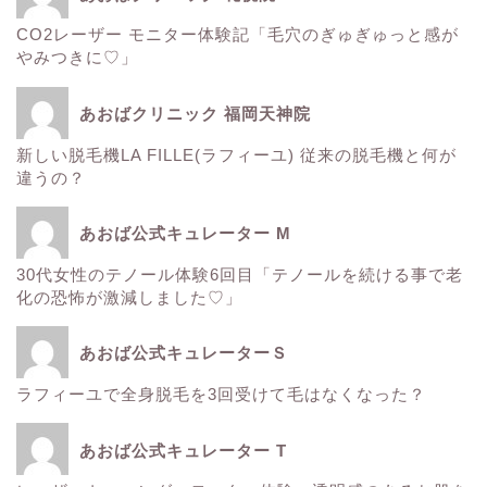
CO2レーザー モニター体験記「毛穴のぎゅぎゅっと感が
ウルトラアクセント
やみつきに♡」
エレクトロポレーション
あおばクリニック 福岡天神院
新しい脱毛機LA FILLE(ラフィーユ) 従来の脱毛機と何が
サーマクール
違うの？
ゼルティック
あおば公式キュレーター M
30代女性のテノール体験6回目「テノールを続ける事で老
レーザートーニング
化の恐怖が激減しました♡」
医療レーザー脱毛
あおば公式キュレーターＳ
ラフィーユで全身脱毛を3回受けて毛はなくなった？
ＳＲＳマスク
あおば公式キュレーター T
ボトックス