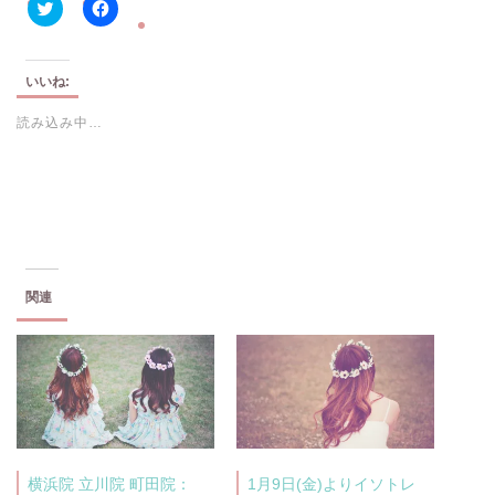
ク
F
リ
a
ッ
c
ク
e
し
b
いいね:
て
o
T
o
読み込み中…
w
k
i
で
t
共
t
有
e
す
r
る
で
に
共
は
有
ク
(
リ
新
ッ
し
ク
い
し
関連
ウ
て
ィ
く
ン
だ
ド
さ
ウ
い
で
(
開
新
き
し
ま
い
す
ウ
)
ィ
ン
横浜院 立川院 町田院：
1月9日(金)よりイソトレ
ド