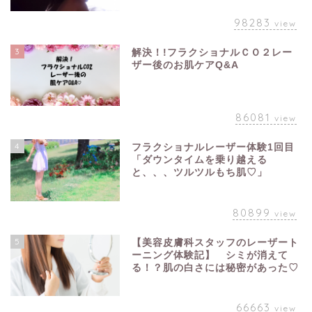
98283
view
3
解決！!フラクショナルＣＯ２レー
ザー後のお肌ケアQ&A
86081
view
4
フラクショナルレーザー体験1回目
「ダウンタイムを乗り越える
と、、、ツルツルもち肌♡」
80899
view
5
【美容皮膚科スタッフのレーザート
ーニング体験記】 シミが消えて
る！？肌の白さには秘密があった♡
66663
view