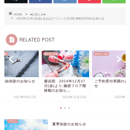
HOME
■お知らせ■
2023年12月1日(金) あおばクリニック立川院 移転OPENのお知らせ
RELATED POST
知らせ■
■お知らせ■
■お知らせ■
末年始休診のお知らせ
横浜院 2024年12月27
ご予約受付再開のお
日(金)より:施術フロア階
せ
移動のお知ら...
2021年9月22日
2024年12月25日
2020年5
夏季休診のお知らせ