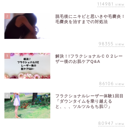
114981
view
2
脱毛後にニキビと思いきや毛嚢炎！
毛嚢炎を治すまでの対処法
98355
view
3
解決！!フラクショナルＣＯ２レー
ザー後のお肌ケアQ&A
86106
view
4
フラクショナルレーザー体験1回目
「ダウンタイムを乗り越える
と、、、ツルツルもち肌♡」
80947
view