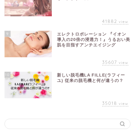
41882
view
9
エレクトロポレーション 『イオン
導入の20倍の浸透力！』うるおい美
肌を目指すアンチエイジング
35607
view
10
新しい脱毛機LA FILLE(ラフィー
ユ) 従来の脱毛機と何が違うの？
35018
view