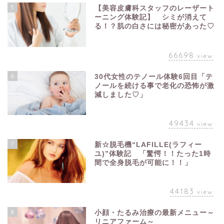
5
【美容皮膚科スタッフのレーザート
ーニング体験記】 シミが消えて
る！？肌の白さには秘密があった♡
66698
view
6
30代女性のテノール体験6回目「テ
ノールを続ける事で老化の恐怖が激
減しました♡」
49434
view
7
新☆脱毛機“LAFILLE(ラフィー
ユ)”体験記 「驚愕！！たった1時
間で全身脱毛が可能に！！」
44183
view
8
小顔・たるみ治療の最新メニュー～
リニアファーム～