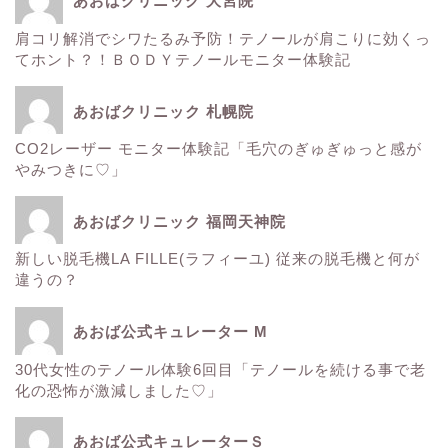
あおばクリニック 大宮院
肌
肩コリ解消でシワたるみ予防！テノールが肩こりに効くっ
てホント？！ＢＯＤＹテノールモニター体験記
■診療内容一覧■
あおばクリニック 札幌院
CO2レーザー モニター体験記「毛穴のぎゅぎゅっと感が
ウルトラアクセント
やみつきに♡」
エレクトロポレーション
あおばクリニック 福岡天神院
新しい脱毛機LA FILLE(ラフィーユ) 従来の脱毛機と何が
サーマクール
違うの？
ゼルティック
あおば公式キュレーター M
30代女性のテノール体験6回目「テノールを続ける事で老
レーザートーニング
化の恐怖が激減しました♡」
医療レーザー脱毛
あおば公式キュレーターＳ