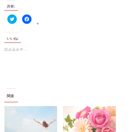
共有:
ク
F
リ
a
ッ
c
ク
e
し
b
いいね:
て
o
T
o
読み込み中…
w
k
i
で
t
共
t
有
e
す
r
る
で
に
共
は
有
ク
(
リ
新
ッ
し
ク
い
し
関連
ウ
て
ィ
く
ン
だ
ド
さ
ウ
い
で
(
開
新
き
し
ま
い