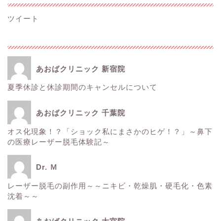
ツイート
あおばクリニック 新宿院
夏季休診と休診期間のキャンセルについて
ホーム
あおばクリニック 千葉院
■美容情報■
オス化現象！？「ショック私にまさかのヒゲ！？」～鼻下
の医療レーザー脱毛体験記～
スタッフ日記
Dr. Ｍ
健康
レーザー脱毛の副作用～～ニキビ・乾燥肌・硬毛化・色素
沈着～～
痩身