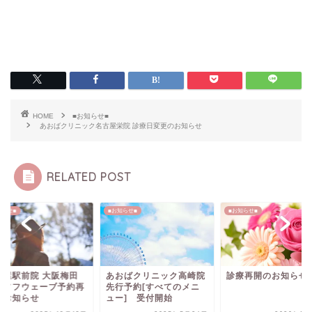
HOME
■お知らせ■
あおばクリニック名古屋栄院 診療日変更のお知らせ
RELATED POST
知らせ■
■お知らせ■
■お知らせ■
おばクリニック高崎院
診療再開のお知らせ
名古屋駅前院 大阪梅
行予約[すべてのメニ
院 ソフウェーブ予
ー] 受付開始
開のお知らせ