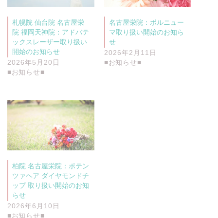
す
ウ
)
ィ
ン
札幌院 仙台院 名古屋栄
名古屋栄院：ボルニュー
ド
ウ
院 福岡天神院：アドバテ
マ取り扱い開始のお知ら
で
開
ックスレーザー取り扱い
せ
き
開始のお知らせ
2026年2月11日
ま
す
2026年5月20日
■お知らせ■
)
■お知らせ■
柏院 名古屋栄院：ポテン
ツァヘア ダイヤモンドチ
ップ 取り扱い開始のお知
らせ
2026年6月10日
■お知らせ■