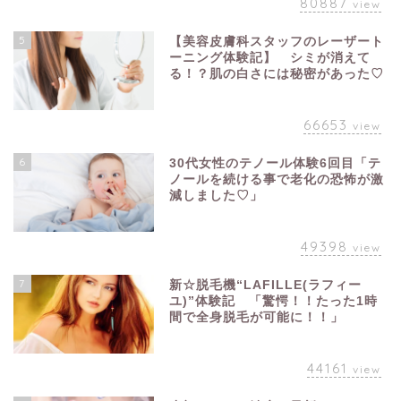
80887
view
5
【美容皮膚科スタッフのレーザート
ーニング体験記】 シミが消えて
る！？肌の白さには秘密があった♡
66653
view
6
30代女性のテノール体験6回目「テ
ノールを続ける事で老化の恐怖が激
減しました♡」
49398
view
7
新☆脱毛機“LAFILLE(ラフィー
ユ)”体験記 「驚愕！！たった1時
間で全身脱毛が可能に！！」
44161
view