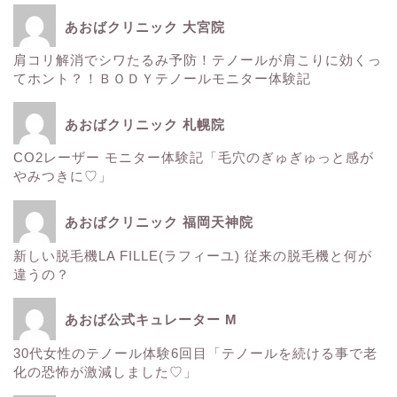
痩身
あおばクリニック 大宮院
肌
肩コリ解消でシワたるみ予防！テノールが肩こりに効くっ
てホント？！ＢＯＤＹテノールモニター体験記
■診療内容一覧■
あおばクリニック 札幌院
CO2レーザー モニター体験記「毛穴のぎゅぎゅっと感が
ウルトラアクセント
やみつきに♡」
エレクトロポレーション
あおばクリニック 福岡天神院
新しい脱毛機LA FILLE(ラフィーユ) 従来の脱毛機と何が
サーマクール
違うの？
ゼルティック
あおば公式キュレーター M
30代女性のテノール体験6回目「テノールを続ける事で老
レーザートーニング
化の恐怖が激減しました♡」