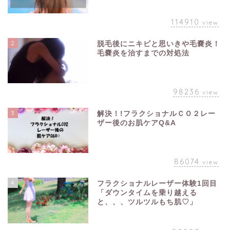
114910
view
2
脱毛後にニキビと思いきや毛嚢炎！
毛嚢炎を治すまでの対処法
98236
view
3
解決！!フラクショナルＣＯ２レー
ザー後のお肌ケアQ&A
86074
view
4
フラクショナルレーザー体験1回目
「ダウンタイムを乗り越える
と、、、ツルツルもち肌♡」