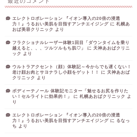
最近のコメント
エレクトロポレーション 『イオン導入の20倍の浸透
力！』うるおい美肌を目指すアンチエイジング
に
札幌あ
おば美容クリニック
より
フラクショナルレーザー体験1回目「ダウンタイムを乗り
越えると、、、ツルツルもち肌♡」
に
天神あおばクリニ
ック
より
ウルトラアクセント（顔）体験記～今からでも遅くない！
老け顔お肉とサヨナラし小顔をゲット！！
に
天神あおば
クリニック
より
ボディーテノール 体験記モニター「魅せるお尻を作りた
い！セルライトに効果的！」
に
札幌あおばクリニック
よ
り
エレクトロポレーション 『イオン導入の20倍の浸透
力！』うるおい美肌を目指すアンチエイジング
に
るなっ
ち
より