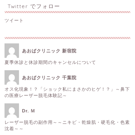
Twitter でフォロー
ツイート
あおばクリニック 新宿院
夏季休診と休診期間のキャンセルについて
ホーム
あおばクリニック 千葉院
■美容情報■
オス化現象！？「ショック私にまさかのヒゲ！？」～鼻下
の医療レーザー脱毛体験記～
スタッフ日記
Dr. Ｍ
健康
レーザー脱毛の副作用～～ニキビ・乾燥肌・硬毛化・色素
沈着～～