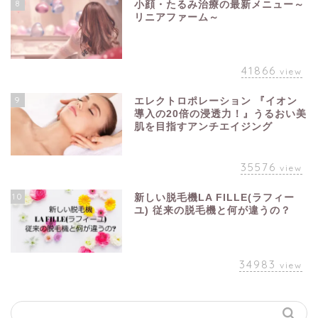
8
小顔・たるみ治療の最新メニュー～
リニアファーム～
41866
view
9
エレクトロポレーション 『イオン
導入の20倍の浸透力！』うるおい美
肌を目指すアンチエイジング
35576
view
10
新しい脱毛機LA FILLE(ラフィー
ユ) 従来の脱毛機と何が違うの？
34983
view