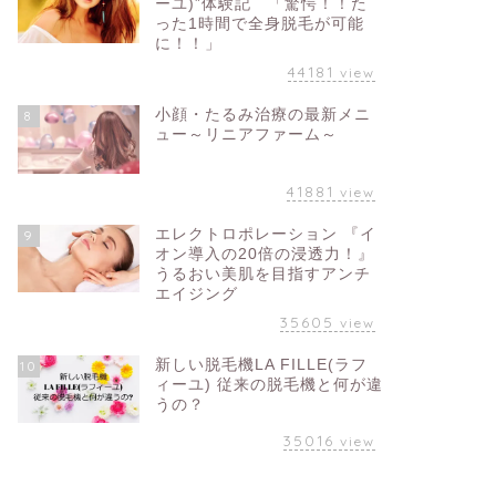
ーユ)”体験記 「驚愕！！た
った1時間で全身脱毛が可能
に！！」
44181
view
小顔・たるみ治療の最新メニ
8
ュー～リニアファーム～
41881
view
エレクトロポレーション 『イ
9
オン導入の20倍の浸透力！』
うるおい美肌を目指すアンチ
エイジング
35605
view
新しい脱毛機LA FILLE(ラフ
10
ィーユ) 従来の脱毛機と何が違
うの？
35016
view