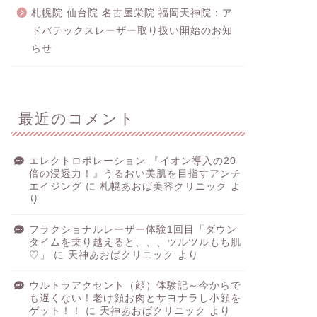
札幌院 仙台院 名古屋栄院 福岡天神院：ア
ドバテックスレーザー取り扱い開始のお知
らせ
最近のコメント
エレクトロポレーション 『イオン導入の20
倍の浸透力！』うるおい美肌を目指すアンチ
エイジング
に
札幌あおば美容クリニック
よ
り
フラクショナルレーザー体験1回目「ダウン
タイムを乗り越えると、、、ツルツルもち肌
♡」
に
天神あおばクリニック
より
ウルトラアクセント（顔）体験記～今からで
も遅くない！老け顔お肉とサヨナラし小顔を
ゲット！！
に
天神あおばクリニック
より