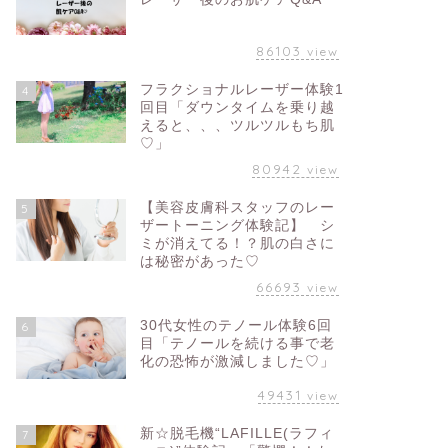
86103
view
フラクショナルレーザー体験1
4
回目「ダウンタイムを乗り越
えると、、、ツルツルもち肌
♡」
80942
view
【美容皮膚科スタッフのレー
5
ザートーニング体験記】 シ
ミが消えてる！？肌の白さに
は秘密があった♡
66693
view
30代女性のテノール体験6回
6
目「テノールを続ける事で老
化の恐怖が激減しました♡」
49431
view
新☆脱毛機“LAFILLE(ラフィ
7