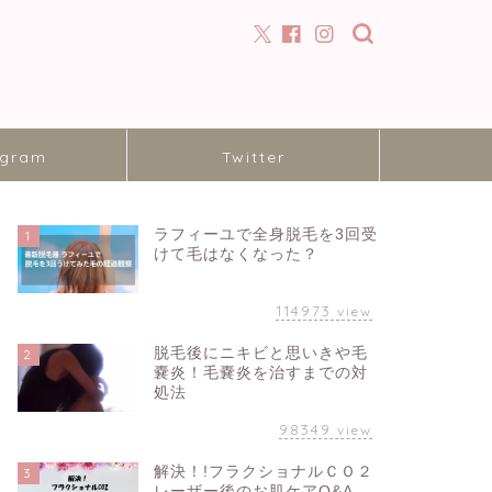
agram
Twitter
ラフィーユで全身脱毛を3回受
1
けて毛はなくなった？
114973
view
脱毛後にニキビと思いきや毛
2
嚢炎！毛嚢炎を治すまでの対
処法
98349
view
解決！!フラクショナルＣＯ２
3
レーザー後のお肌ケアQ&A