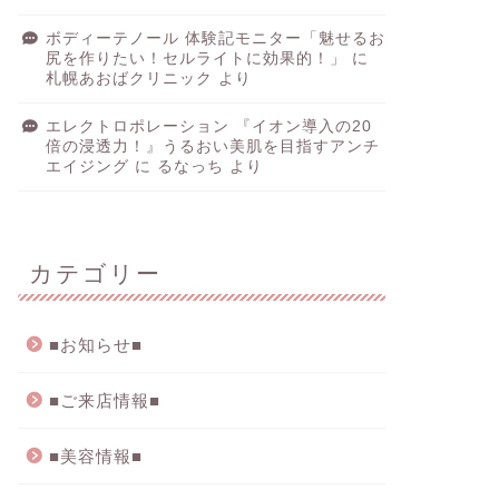
ボディーテノール 体験記モニター「魅せるお
尻を作りたい！セルライトに効果的！」
に
札幌あおばクリニック
より
エレクトロポレーション 『イオン導入の20
倍の浸透力！』うるおい美肌を目指すアンチ
エイジング
に
るなっち
より
カテゴリー
■お知らせ■
■ご来店情報■
■美容情報■