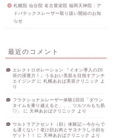
札幌院 仙台院 名古屋栄院 福岡天神院：ア
ドバテックスレーザー取り扱い開始のお知
らせ
最近のコメント
エレクトロポレーション 『イオン導入の20
倍の浸透力！』うるおい美肌を目指すアンチ
エイジング
に
札幌あおば美容クリニック
よ
り
フラクショナルレーザー体験1回目「ダウン
タイムを乗り越えると、、、ツルツルもち肌
♡」
に
天神あおばクリニック
より
ウルトラアクセント（顔）体験記～今からで
も遅くない！老け顔お肉とサヨナラし小顔を
ゲット！！
に
天神あおばクリニック
より