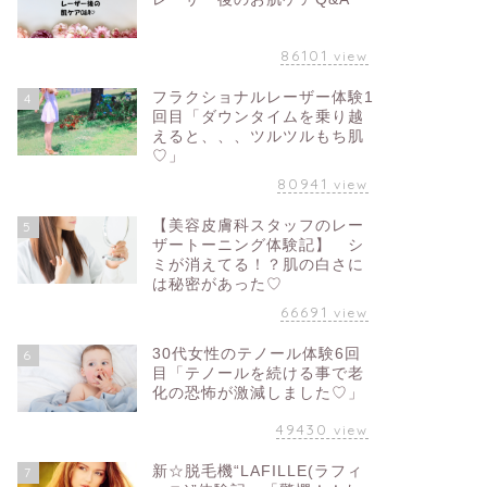
86101
view
フラクショナルレーザー体験1
4
回目「ダウンタイムを乗り越
えると、、、ツルツルもち肌
♡」
80941
view
【美容皮膚科スタッフのレー
5
ザートーニング体験記】 シ
ミが消えてる！？肌の白さに
は秘密があった♡
66691
view
30代女性のテノール体験6回
6
目「テノールを続ける事で老
化の恐怖が激減しました♡」
49430
view
新☆脱毛機“LAFILLE(ラフィ
7