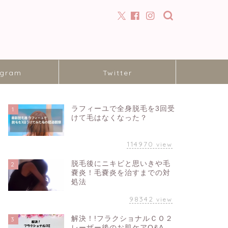
agram
Twitter
ラフィーユで全身脱毛を3回受
1
けて毛はなくなった？
114970
view
脱毛後にニキビと思いきや毛
2
嚢炎！毛嚢炎を治すまでの対
処法
98342
view
解決！!フラクショナルＣＯ２
3
レーザー後のお肌ケアQ&A