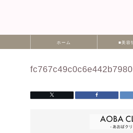
ホーム
■美容
fc767c49c0c6e442b798