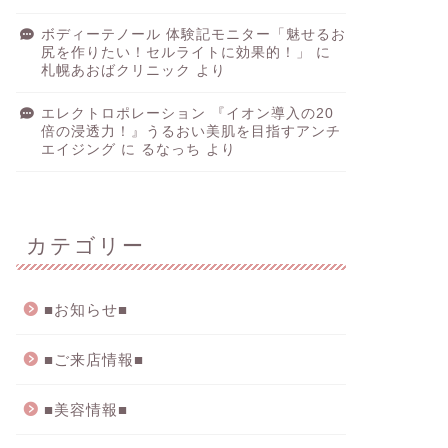
ボディーテノール 体験記モニター「魅せるお
尻を作りたい！セルライトに効果的！」
に
札幌あおばクリニック
より
エレクトロポレーション 『イオン導入の20
倍の浸透力！』うるおい美肌を目指すアンチ
エイジング
に
るなっち
より
カテゴリー
■お知らせ■
■ご来店情報■
■美容情報■