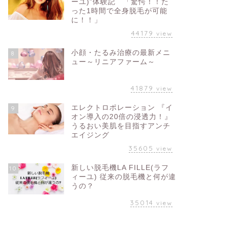
ーユ)”体験記 「驚愕！！た
った1時間で全身脱毛が可能
に！！」
44179
view
小顔・たるみ治療の最新メニ
8
ュー～リニアファーム～
41879
view
エレクトロポレーション 『イ
9
オン導入の20倍の浸透力！』
うるおい美肌を目指すアンチ
エイジング
35605
view
新しい脱毛機LA FILLE(ラフ
10
ィーユ) 従来の脱毛機と何が違
うの？
35014
view