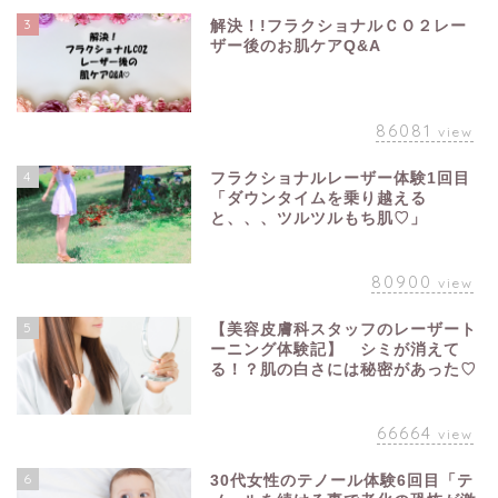
3
解決！!フラクショナルＣＯ２レー
ザー後のお肌ケアQ&A
86081
view
4
フラクショナルレーザー体験1回目
「ダウンタイムを乗り越える
と、、、ツルツルもち肌♡」
80900
view
5
【美容皮膚科スタッフのレーザート
ーニング体験記】 シミが消えて
る！？肌の白さには秘密があった♡
66664
view
6
30代女性のテノール体験6回目「テ