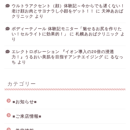
ウルトラアクセント（顔）体験記～今からでも遅くない！
老け顔お肉とサヨナラし小顔をゲット！！
に
天神あおば
クリニック
より
ボディーテノール 体験記モニター「魅せるお尻を作りた
い！セルライトに効果的！」
に
札幌あおばクリニック
よ
り
エレクトロポレーション 『イオン導入の20倍の浸透
力！』うるおい美肌を目指すアンチエイジング
に
るなっ
ち
より
カテゴリー
■お知らせ■
■ご来店情報■