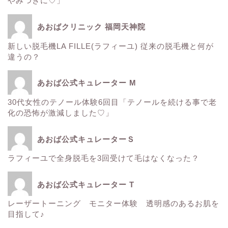
やみつきに♡」
エレクトロポレーション
あおばクリニック 福岡天神院
新しい脱毛機LA FILLE(ラフィーユ) 従来の脱毛機と何が
サーマクール
違うの？
ゼルティック
あおば公式キュレーター M
30代女性のテノール体験6回目「テノールを続ける事で老
レーザートーニング
化の恐怖が激減しました♡」
医療レーザー脱毛
あおば公式キュレーターＳ
ラフィーユで全身脱毛を3回受けて毛はなくなった？
ＳＲＳマスク
あおば公式キュレーター T
ボトックス
レーザートーニング モニター体験 透明感のあるお肌を
目指して♪
Instagram