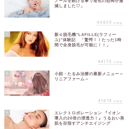
ノールを続ける事で老化の恐怖が激
減しました♡」
49409
view
7
新☆脱毛機“LAFILLE(ラフィー
ユ)”体験記 「驚愕！！たった1時
間で全身脱毛が可能に！！」
44170
view
8
小顔・たるみ治療の最新メニュー～
リニアファーム～
41874
view
9
エレクトロポレーション 『イオン
導入の20倍の浸透力！』うるおい美
肌を目指すアンチエイジング