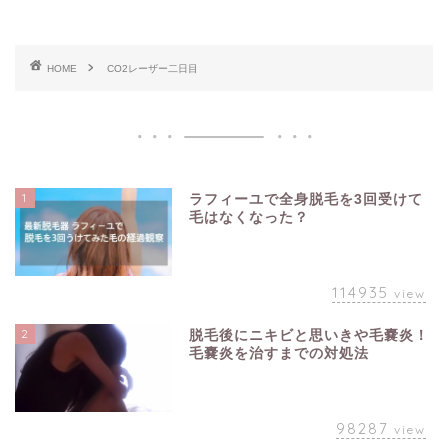
HOME
CO2レーザー二日目
1
ラフィーユで全身脱毛を3回受けて
毛はなくなった？
114935
view
2
脱毛後にニキビと思いきや毛嚢炎！
毛嚢炎を治すまでの対処法
98287
view