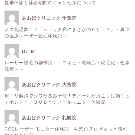
夏季休診と休診期間のキャンセルについて
ホーム
あおばクリニック 千葉院
■美容情報■
オス化現象！？「ショック私にまさかのヒゲ！？」～鼻下
の医療レーザー脱毛体験記～
スタッフ日記
Dr. Ｍ
健康
レーザー脱毛の副作用～～ニキビ・乾燥肌・硬毛化・色素
沈着～～
痩身
あおばクリニック 大宮院
肌
肩コリ解消でシワたるみ予防！テノールが肩こりに効くっ
てホント？！ＢＯＤＹテノールモニター体験記
■診療内容一覧■
あおばクリニック 札幌院
CO2レーザー モニター体験記「毛穴のぎゅぎゅっと感が
ウルトラアクセント