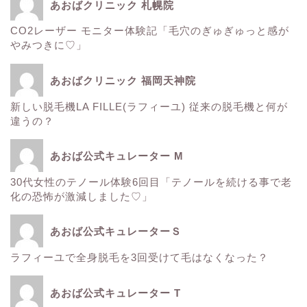
あおばクリニック 札幌院
CO2レーザー モニター体験記「毛穴のぎゅぎゅっと感が
ウルトラアクセント
やみつきに♡」
エレクトロポレーション
あおばクリニック 福岡天神院
新しい脱毛機LA FILLE(ラフィーユ) 従来の脱毛機と何が
サーマクール
違うの？
ゼルティック
あおば公式キュレーター M
30代女性のテノール体験6回目「テノールを続ける事で老
レーザートーニング
化の恐怖が激減しました♡」
医療レーザー脱毛
あおば公式キュレーターＳ
ラフィーユで全身脱毛を3回受けて毛はなくなった？
ＳＲＳマスク
あおば公式キュレーター T
ボトックス