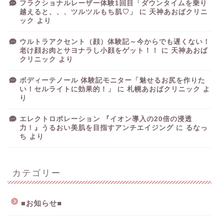
フラクショナルレーザー体験1回目「ダウンタイムを乗り
越えると、、、ツルツルもち肌♡」
に
天神あおばクリニ
ック
より
ウルトラアクセント（顔）体験記～今からでも遅くない！
老け顔お肉とサヨナラし小顔をゲット！！
に
天神あおば
クリニック
より
ボディーテノール 体験記モニター「魅せるお尻を作りた
い！セルライトに効果的！」
に
札幌あおばクリニック
よ
り
エレクトロポレーション 『イオン導入の20倍の浸透
力！』うるおい美肌を目指すアンチエイジング
に
るなっ
ち
より
カテゴリー
■お知らせ■