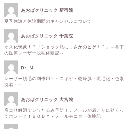
あおばクリニック 新宿院
夏季休診と休診期間のキャンセルについて
ホーム
あおばクリニック 千葉院
■美容情報■
オス化現象！？「ショック私にまさかのヒゲ！？」～鼻下
の医療レーザー脱毛体験記～
スタッフ日記
Dr. Ｍ
健康
レーザー脱毛の副作用～～ニキビ・乾燥肌・硬毛化・色素
沈着～～
痩身
あおばクリニック 大宮院
肌
肩コリ解消でシワたるみ予防！テノールが肩こりに効くっ
てホント？！ＢＯＤＹテノールモニター体験記
■診療内容一覧■