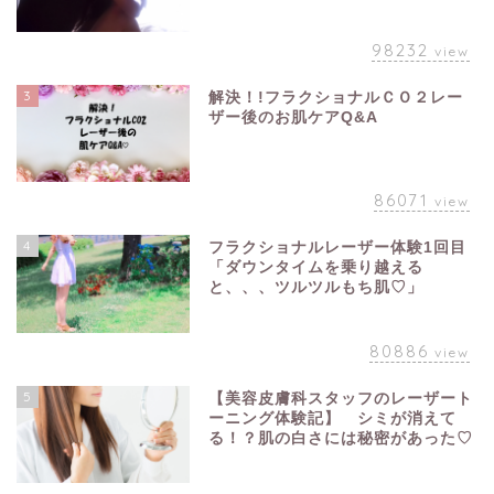
98232
view
3
解決！!フラクショナルＣＯ２レー
ザー後のお肌ケアQ&A
86071
view
4
フラクショナルレーザー体験1回目
「ダウンタイムを乗り越える
と、、、ツルツルもち肌♡」
80886
view
5
【美容皮膚科スタッフのレーザート
ーニング体験記】 シミが消えて
る！？肌の白さには秘密があった♡