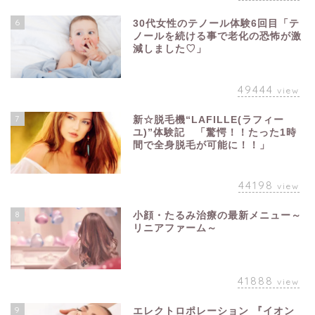
6
30代女性のテノール体験6回目「テ
ノールを続ける事で老化の恐怖が激
減しました♡」
49444
view
7
新☆脱毛機“LAFILLE(ラフィー
ユ)”体験記 「驚愕！！たった1時
間で全身脱毛が可能に！！」
44198
view
8
小顔・たるみ治療の最新メニュー～
リニアファーム～
41888
view
9
エレクトロポレーション 『イオン