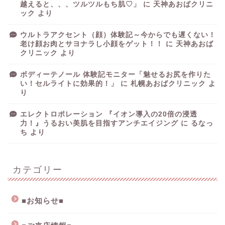
越えると、、、ツルツルもち肌♡」
に
天神あおばクリニ
ック
より
ウルトラアクセント（顔）体験記～今からでも遅くない！
老け顔お肉とサヨナラし小顔をゲット！！
に
天神あおば
クリニック
より
ボディーテノール 体験記モニター「魅せるお尻を作りた
い！セルライトに効果的！」
に
札幌あおばクリニック
よ
り
エレクトロポレーション 『イオン導入の20倍の浸透
力！』うるおい美肌を目指すアンチエイジング
に
るなっ
ち
より
カテゴリー
■お知らせ■