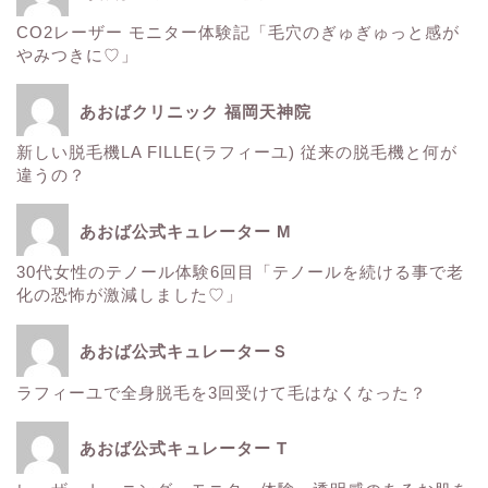
CO2レーザー モニター体験記「毛穴のぎゅぎゅっと感が
ウルトラアクセント
やみつきに♡」
エレクトロポレーション
あおばクリニック 福岡天神院
新しい脱毛機LA FILLE(ラフィーユ) 従来の脱毛機と何が
サーマクール
違うの？
ゼルティック
あおば公式キュレーター M
30代女性のテノール体験6回目「テノールを続ける事で老
レーザートーニング
化の恐怖が激減しました♡」
医療レーザー脱毛
あおば公式キュレーターＳ
ラフィーユで全身脱毛を3回受けて毛はなくなった？
ＳＲＳマスク
あおば公式キュレーター T
ボトックス