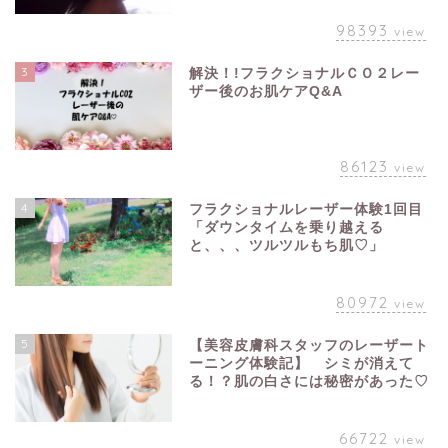
98393
view
3
解決！!フラクショナルＣＯ２レー
ザー後のお肌ケアQ&A
86123
view
4
フラクショナルレーザー体験1回目
「ダウンタイムを乗り越える
と、、、ツルツルもち肌♡」
80972
view
5
【美容皮膚科スタッフのレーザート
ーニング体験記】 シミが消えて
る！？肌の白さには秘密があった♡
66722
view