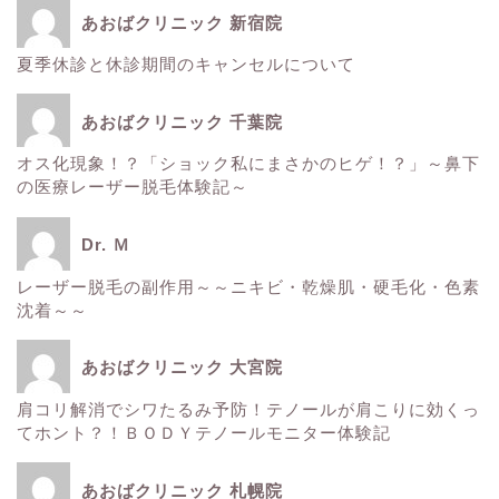
あおばクリニック 新宿院
夏季休診と休診期間のキャンセルについて
ホーム
あおばクリニック 千葉院
■美容情報■
オス化現象！？「ショック私にまさかのヒゲ！？」～鼻下
の医療レーザー脱毛体験記～
スタッフ日記
Dr. Ｍ
健康
レーザー脱毛の副作用～～ニキビ・乾燥肌・硬毛化・色素
沈着～～
痩身
あおばクリニック 大宮院
肌
肩コリ解消でシワたるみ予防！テノールが肩こりに効くっ
てホント？！ＢＯＤＹテノールモニター体験記
■診療内容一覧■
あおばクリニック 札幌院