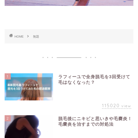
HOME
無題
1
ラフィーユで全身脱毛を3回受けて
毛はなくなった？
115020
view
2
脱毛後にニキビと思いきや毛嚢炎！
毛嚢炎を治すまでの対処法