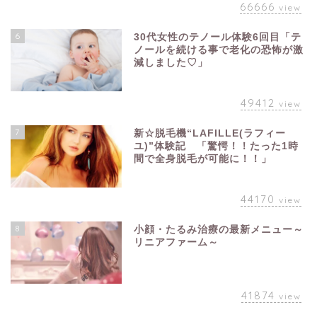
66666
view
6
30代女性のテノール体験6回目「テ
ノールを続ける事で老化の恐怖が激
減しました♡」
49412
view
7
新☆脱毛機“LAFILLE(ラフィー
ユ)”体験記 「驚愕！！たった1時
間で全身脱毛が可能に！！」
44170
view
8
小顔・たるみ治療の最新メニュー～
リニアファーム～
41874
view