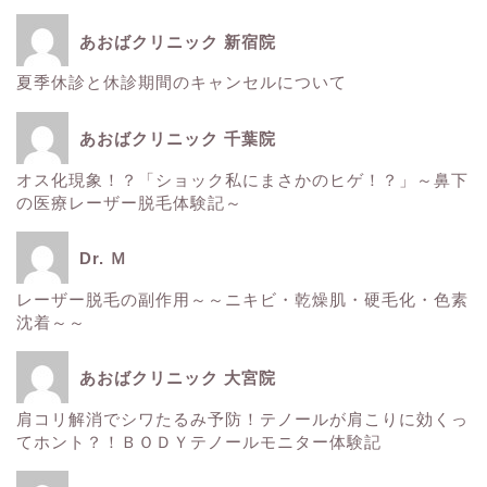
あおばクリニック 新宿院
夏季休診と休診期間のキャンセルについて
ホーム
あおばクリニック 千葉院
■美容情報■
オス化現象！？「ショック私にまさかのヒゲ！？」～鼻下
の医療レーザー脱毛体験記～
スタッフ日記
Dr. Ｍ
健康
レーザー脱毛の副作用～～ニキビ・乾燥肌・硬毛化・色素
沈着～～
痩身
あおばクリニック 大宮院
肌
肩コリ解消でシワたるみ予防！テノールが肩こりに効くっ
てホント？！ＢＯＤＹテノールモニター体験記
■診療内容一覧■