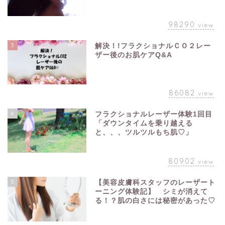
98290
view
3
解決！!フラクショナルＣＯ２レー
ザー後のお肌ケアQ&A
86082
view
4
フラクショナルレーザー体験1回目
「ダウンタイムを乗り越える
と、、、ツルツルもち肌♡」
80902
view
5
【美容皮膚科スタッフのレーザート
ーニング体験記】 シミが消えて
る！？肌の白さには秘密があった♡