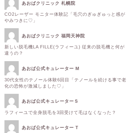
あおばクリニック 札幌院
CO2レーザー モニター体験記「毛穴のぎゅぎゅっと感が
ウルトラアクセント
やみつきに♡」
エレクトロポレーション
あおばクリニック 福岡天神院
新しい脱毛機LA FILLE(ラフィーユ) 従来の脱毛機と何が
サーマクール
違うの？
ゼルティック
あおば公式キュレーター M
30代女性のテノール体験6回目「テノールを続ける事で老
レーザートーニング
化の恐怖が激減しました♡」
医療レーザー脱毛
あおば公式キュレーターＳ
ラフィーユで全身脱毛を3回受けて毛はなくなった？
ＳＲＳマスク
あおば公式キュレーター T
ボトックス