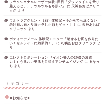
フラクショナルレーザー体験1回目「ダウンタイムを乗り
越えると、、、ツルツルもち肌♡」
に
天神あおばクリニ
ック
より
ウルトラアクセント（顔）体験記～今からでも遅くない！
老け顔お肉とサヨナラし小顔をゲット！！
に
天神あおば
クリニック
より
ボディーテノール 体験記モニター「魅せるお尻を作りた
い！セルライトに効果的！」
に
札幌あおばクリニック
よ
り
エレクトロポレーション 『イオン導入の20倍の浸透
力！』うるおい美肌を目指すアンチエイジング
に
るなっ
ち
より
カテゴリー
■お知らせ■