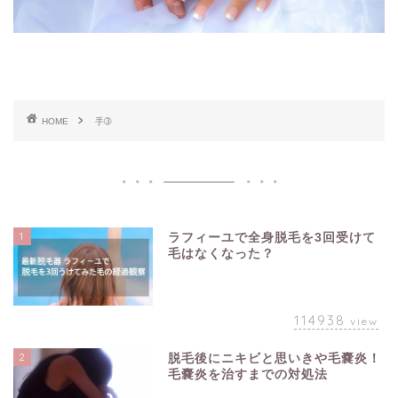
HOME
手➂
1
ラフィーユで全身脱毛を3回受けて
毛はなくなった？
114938
view
2
脱毛後にニキビと思いきや毛嚢炎！
毛嚢炎を治すまでの対処法