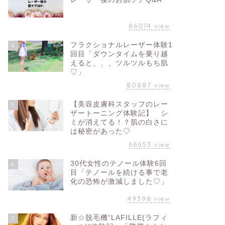
86074
view
フラクショナルレーザー体験1
4
回目「ダウンタイムを乗り越
えると、、、ツルツルもち肌
♡」
80887
view
【美容皮膚科スタッフのレー
5
ザートーニング体験記】 シ
ミが消えてる！？肌の白さに
は秘密があった♡
66653
view
30代女性のテノール体験6回
6
目「テノールを続ける事で老
化の恐怖が激減しました♡」
49398
view
新☆脱毛機“LAFILLE(ラフィ
7