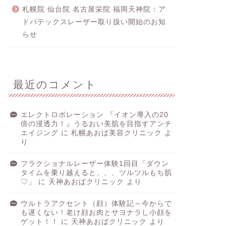
札幌院 仙台院 名古屋栄院 福岡天神院：ア
ドバテックスレーザー取り扱い開始のお知
らせ
最近のコメント
エレクトロポレーション 『イオン導入の20
倍の浸透力！』うるおい美肌を目指すアンチ
エイジング
に
札幌あおば美容クリニック
よ
り
フラクショナルレーザー体験1回目「ダウン
タイムを乗り越えると、、、ツルツルもち肌
♡」
に
天神あおばクリニック
より
ウルトラアクセント（顔）体験記～今からで
も遅くない！老け顔お肉とサヨナラし小顔を
ゲット！！
に
天神あおばクリニック
より