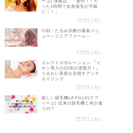
ーユ)”体験記 「驚愕！！た
った1時間で全身脱毛が可能
に！！」
44161
view
小顔・たるみ治療の最新メニ
8
ュー～リニアファーム～
41866
view
エレクトロポレーション 『イ
9
オン導入の20倍の浸透力！』
うるおい美肌を目指すアンチ
エイジング
35576
view
新しい脱毛機LA FILLE(ラフ
10
ィーユ) 従来の脱毛機と何が違
うの？
34983
view