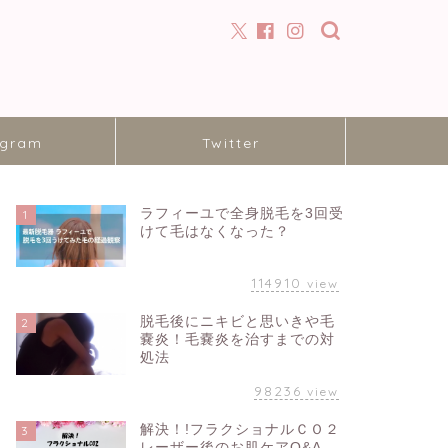
agram
Twitter
ラフィーユで全身脱毛を3回受
1
けて毛はなくなった？
114910
view
脱毛後にニキビと思いきや毛
2
嚢炎！毛嚢炎を治すまでの対
処法
98236
view
解決！!フラクショナルＣＯ２
3
レーザー後のお肌ケアQ&A