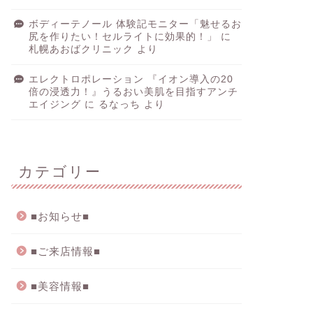
ボディーテノール 体験記モニター「魅せるお
尻を作りたい！セルライトに効果的！」
に
札幌あおばクリニック
より
エレクトロポレーション 『イオン導入の20
倍の浸透力！』うるおい美肌を目指すアンチ
エイジング
に
るなっち
より
カテゴリー
■お知らせ■
■ご来店情報■
■美容情報■