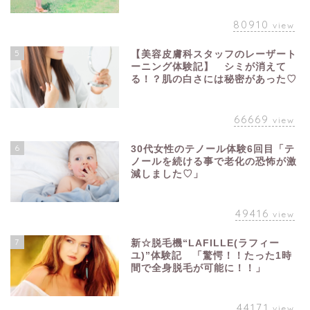
80910
view
5
【美容皮膚科スタッフのレーザート
ーニング体験記】 シミが消えて
る！？肌の白さには秘密があった♡
66669
view
6
30代女性のテノール体験6回目「テ
ノールを続ける事で老化の恐怖が激
減しました♡」
49416
view
7
新☆脱毛機“LAFILLE(ラフィー
ユ)”体験記 「驚愕！！たった1時
間で全身脱毛が可能に！！」
44171
view