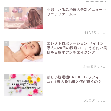
8
小顔・たるみ治療の最新メニュー～
リニアファーム～
41875
view
9
エレクトロポレーション 『イオン
導入の20倍の浸透力！』うるおい美
肌を目指すアンチエイジング
35589
view
10
新しい脱毛機LA FILLE(ラフィー
ユ) 従来の脱毛機と何が違うの？
35001
view