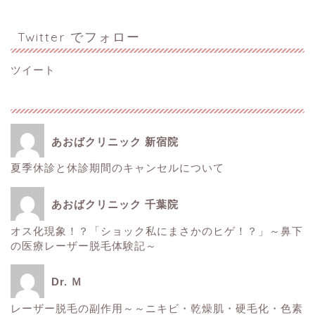
Twitter でフォロー
ツイート
あおばクリニック 新宿院
夏季休診と休診期間のキャンセルについて
ホーム
あおばクリニック 千葉院
■美容情報■
オス化現象！？「ショック私にまさかのヒゲ！？」～鼻下
の医療レーザー脱毛体験記～
スタッフ日記
Dr. Ｍ
健康
レーザー脱毛の副作用～～ニキビ・乾燥肌・硬毛化・色素