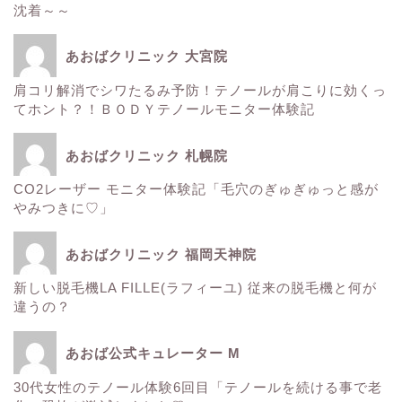
沈着～～
痩身
あおばクリニック 大宮院
肌
肩コリ解消でシワたるみ予防！テノールが肩こりに効くっ
てホント？！ＢＯＤＹテノールモニター体験記
■診療内容一覧■
あおばクリニック 札幌院
CO2レーザー モニター体験記「毛穴のぎゅぎゅっと感が
ウルトラアクセント
やみつきに♡」
エレクトロポレーション
あおばクリニック 福岡天神院
新しい脱毛機LA FILLE(ラフィーユ) 従来の脱毛機と何が
サーマクール
違うの？
ゼルティック
あおば公式キュレーター M
30代女性のテノール体験6回目「テノールを続ける事で老
レーザートーニング