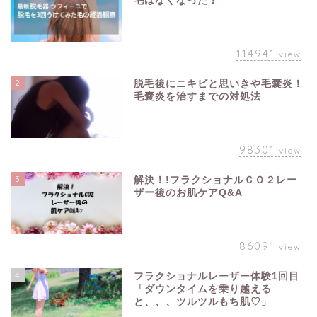
毛はなくなった？
114941
view
2
脱毛後にニキビと思いきや毛嚢炎！
毛嚢炎を治すまでの対処法
98301
view
3
解決！!フラクショナルＣＯ２レー
ザー後のお肌ケアQ&A
86091
view
4
フラクショナルレーザー体験1回目
「ダウンタイムを乗り越える
と、、、ツルツルもち肌♡」