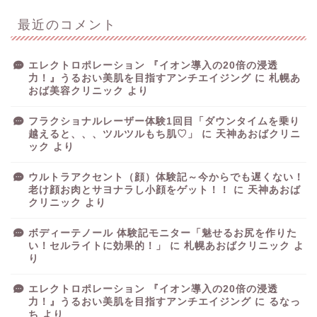
最近のコメント
エレクトロポレーション 『イオン導入の20倍の浸透
力！』うるおい美肌を目指すアンチエイジング
に
札幌あ
おば美容クリニック
より
フラクショナルレーザー体験1回目「ダウンタイムを乗り
越えると、、、ツルツルもち肌♡」
に
天神あおばクリニ
ック
より
ウルトラアクセント（顔）体験記～今からでも遅くない！
老け顔お肉とサヨナラし小顔をゲット！！
に
天神あおば
クリニック
より
ボディーテノール 体験記モニター「魅せるお尻を作りた
い！セルライトに効果的！」
に
札幌あおばクリニック
よ
り
エレクトロポレーション 『イオン導入の20倍の浸透
力！』うるおい美肌を目指すアンチエイジング
に
るなっ
ち
より