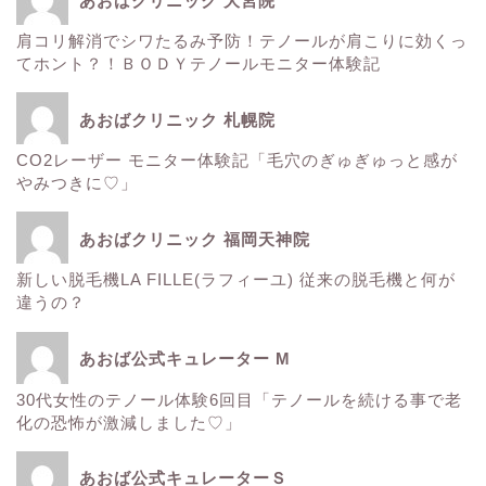
あおばクリニック 大宮院
肌
肩コリ解消でシワたるみ予防！テノールが肩こりに効くっ
てホント？！ＢＯＤＹテノールモニター体験記
■診療内容一覧■
あおばクリニック 札幌院
CO2レーザー モニター体験記「毛穴のぎゅぎゅっと感が
ウルトラアクセント
やみつきに♡」
エレクトロポレーション
あおばクリニック 福岡天神院
新しい脱毛機LA FILLE(ラフィーユ) 従来の脱毛機と何が
サーマクール
違うの？
ゼルティック
あおば公式キュレーター M
30代女性のテノール体験6回目「テノールを続ける事で老
レーザートーニング
化の恐怖が激減しました♡」
医療レーザー脱毛
あおば公式キュレーターＳ