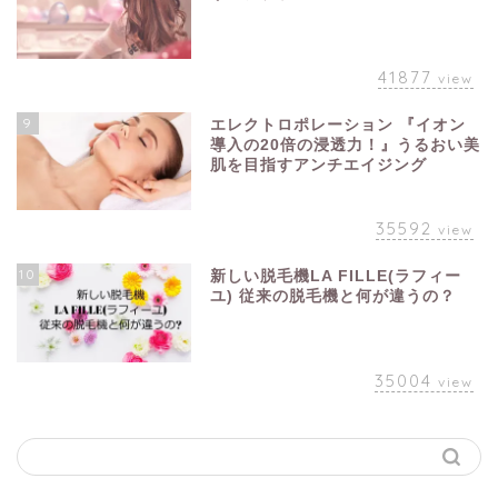
41877
view
9
エレクトロポレーション 『イオン
導入の20倍の浸透力！』うるおい美
肌を目指すアンチエイジング
35592
view
10
新しい脱毛機LA FILLE(ラフィー
ユ) 従来の脱毛機と何が違うの？
35004
view