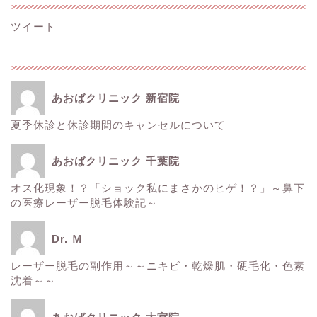
ツイート
あおばクリニック 新宿院
夏季休診と休診期間のキャンセルについて
ホーム
あおばクリニック 千葉院
■美容情報■
オス化現象！？「ショック私にまさかのヒゲ！？」～鼻下
の医療レーザー脱毛体験記～
スタッフ日記
Dr. Ｍ
健康
レーザー脱毛の副作用～～ニキビ・乾燥肌・硬毛化・色素
沈着～～
痩身