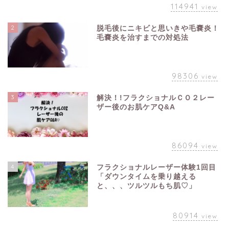
114941
view
2
脱毛後にニキビと思いきや毛嚢炎！
毛嚢炎を治すまでの対処法
98306
view
3
解決！!フラクショナルＣＯ２レー
ザー後のお肌ケアQ&A
86094
view
4
フラクショナルレーザー体験1回目
「ダウンタイムを乗り越える
と、、、ツルツルもち肌♡」
80914
view