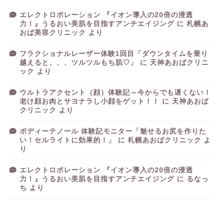
エレクトロポレーション 『イオン導入の20倍の浸透
力！』うるおい美肌を目指すアンチエイジング
に
札幌あ
おば美容クリニック
より
フラクショナルレーザー体験1回目「ダウンタイムを乗り
越えると、、、ツルツルもち肌♡」
に
天神あおばクリニ
ック
より
ウルトラアクセント（顔）体験記～今からでも遅くない！
老け顔お肉とサヨナラし小顔をゲット！！
に
天神あおば
クリニック
より
ボディーテノール 体験記モニター「魅せるお尻を作りた
い！セルライトに効果的！」
に
札幌あおばクリニック
よ
り
エレクトロポレーション 『イオン導入の20倍の浸透
力！』うるおい美肌を目指すアンチエイジング
に
るなっ
ち
より