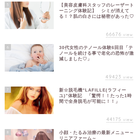
5
【美容皮膚科スタッフのレーザート
ーニング体験記】 シミが消えて
る！？肌の白さには秘密があった♡
66676
view
6
30代女性のテノール体験6回目「テ
ノールを続ける事で老化の恐怖が激
減しました♡」
49423
view
7
新☆脱毛機“LAFILLE(ラフィー
ユ)”体験記 「驚愕！！たった1時
間で全身脱毛が可能に！！」
44175
view
8
小顔・たるみ治療の最新メニュー～
リニアファーム～