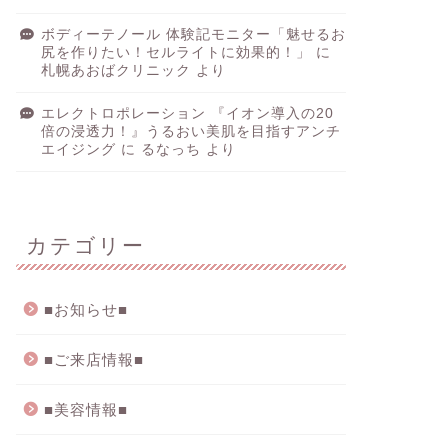
ボディーテノール 体験記モニター「魅せるお
尻を作りたい！セルライトに効果的！」
に
札幌あおばクリニック
より
エレクトロポレーション 『イオン導入の20
倍の浸透力！』うるおい美肌を目指すアンチ
エイジング
に
るなっち
より
カテゴリー
■お知らせ■
■ご来店情報■
■美容情報■