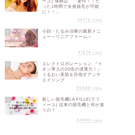
ーユ)”体験記 「驚愕！！た
った1時間で全身脱毛が可能
に！！」
44170
view
小顔・たるみ治療の最新メニ
8
ュー～リニアファーム～
41874
view
エレクトロポレーション 『イ
9
オン導入の20倍の浸透力！』
うるおい美肌を目指すアンチ
エイジング
35588
view
新しい脱毛機LA FILLE(ラフ
10
ィーユ) 従来の脱毛機と何が違
うの？
34996
view