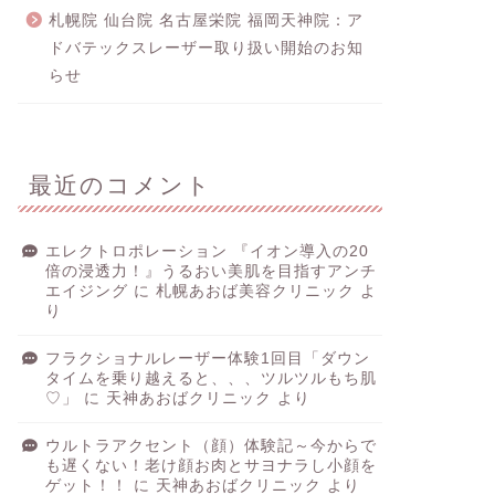
札幌院 仙台院 名古屋栄院 福岡天神院：ア
ドバテックスレーザー取り扱い開始のお知
らせ
最近のコメント
エレクトロポレーション 『イオン導入の20
倍の浸透力！』うるおい美肌を目指すアンチ
エイジング
に
札幌あおば美容クリニック
よ
り
フラクショナルレーザー体験1回目「ダウン
タイムを乗り越えると、、、ツルツルもち肌
♡」
に
天神あおばクリニック
より
ウルトラアクセント（顔）体験記～今からで
も遅くない！老け顔お肉とサヨナラし小顔を
ゲット！！
に
天神あおばクリニック
より