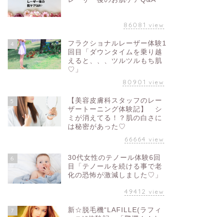
86081
view
フラクショナルレーザー体験1
4
回目「ダウンタイムを乗り越
えると、、、ツルツルもち肌
♡」
80901
view
【美容皮膚科スタッフのレー
5
ザートーニング体験記】 シ
ミが消えてる！？肌の白さに
は秘密があった♡
66664
view
30代女性のテノール体験6回
6
目「テノールを続ける事で老
化の恐怖が激減しました♡」
49412
view
新☆脱毛機“LAFILLE(ラフィ
7