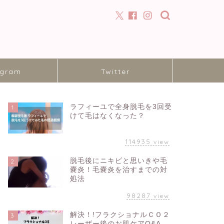
agram
Twitter
ラフィーユで全身脱毛を3回受
1
けて毛はなくなった？
114935
view
脱毛後にニキビと思いきや毛
2
嚢炎！毛嚢炎を治すまでの対
処法
98287
view
解決！!フラクショナルＣＯ２
3
レーザー後のお肌ケアQ&A