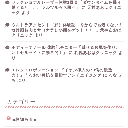
フラクショナルレーザー体験1回目「ダウンタイムを乗り
越えると、、、ツルツルもち肌♡」
に
天神あおばクリニ
ック
より
ウルトラアクセント（顔）体験記～今からでも遅くない！
老け顔お肉とサヨナラし小顔をゲット！！
に
天神あおば
クリニック
より
ボディーテノール 体験記モニター「魅せるお尻を作りた
い！セルライトに効果的！」
に
札幌あおばクリニック
よ
り
エレクトロポレーション 『イオン導入の20倍の浸透
力！』うるおい美肌を目指すアンチエイジング
に
るなっ
ち
より
カテゴリー
■お知らせ■