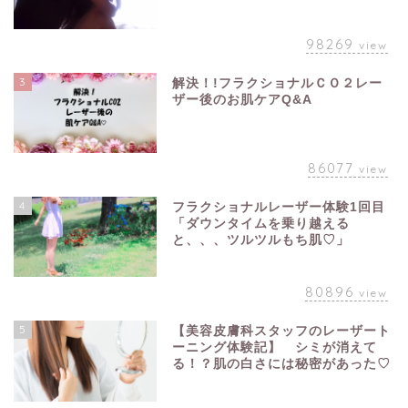
98269
view
3
解決！!フラクショナルＣＯ２レー
ザー後のお肌ケアQ&A
86077
view
4
フラクショナルレーザー体験1回目
「ダウンタイムを乗り越える
と、、、ツルツルもち肌♡」
80896
view
5
【美容皮膚科スタッフのレーザート
ーニング体験記】 シミが消えて
る！？肌の白さには秘密があった♡