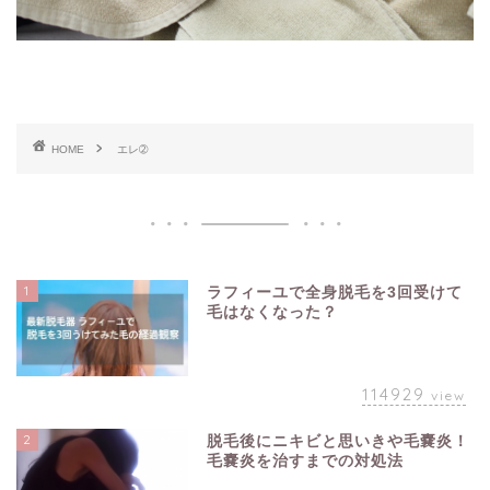
HOME
エレ➁
1
ラフィーユで全身脱毛を3回受けて
毛はなくなった？
114929
view
2
脱毛後にニキビと思いきや毛嚢炎！
毛嚢炎を治すまでの対処法