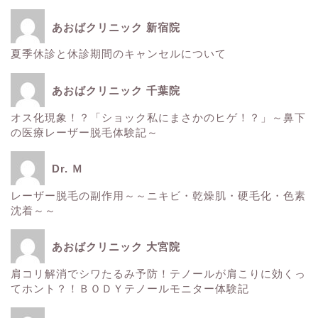
あおばクリニック 新宿院
夏季休診と休診期間のキャンセルについて
ホーム
あおばクリニック 千葉院
■美容情報■
オス化現象！？「ショック私にまさかのヒゲ！？」～鼻下
の医療レーザー脱毛体験記～
スタッフ日記
Dr. Ｍ
健康
レーザー脱毛の副作用～～ニキビ・乾燥肌・硬毛化・色素
沈着～～
痩身
あおばクリニック 大宮院
肌
肩コリ解消でシワたるみ予防！テノールが肩こりに効くっ
てホント？！ＢＯＤＹテノールモニター体験記
■診療内容一覧■