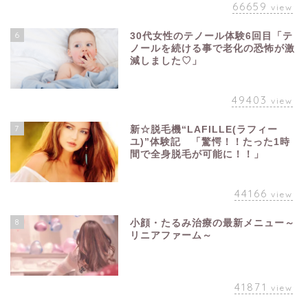
66659
view
6
30代女性のテノール体験6回目「テ
ノールを続ける事で老化の恐怖が激
減しました♡」
49403
view
7
新☆脱毛機“LAFILLE(ラフィー
ユ)”体験記 「驚愕！！たった1時
間で全身脱毛が可能に！！」
44166
view
8
小顔・たるみ治療の最新メニュー～
リニアファーム～
41871
view