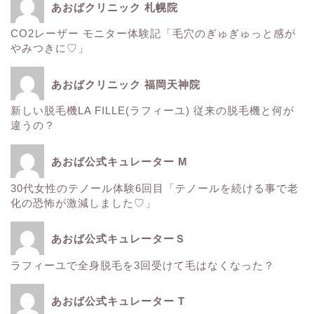
あおばクリニック 札幌院
CO2レーザー モニター体験記「毛穴のぎゅぎゅっと感が
ウルトラアクセント
やみつきに♡」
エレクトロポレーション
あおばクリニック 福岡天神院
新しい脱毛機LA FILLE(ラフィーユ) 従来の脱毛機と何が
サーマクール
違うの？
ゼルティック
あおば公式キュレーター M
30代女性のテノール体験6回目「テノールを続ける事で老
レーザートーニング
化の恐怖が激減しました♡」
医療レーザー脱毛
あおば公式キュレーターＳ
ラフィーユで全身脱毛を3回受けて毛はなくなった？
ＳＲＳマスク
あおば公式キュレーター T
ボトックス